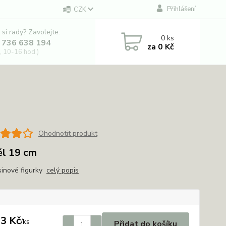
Přihlášení
CZK
 si rady? Zavolejte.
0
ks
 736 638 194
za
0 Kč
, 10-16 hod.)
Ohodnotit produkt
l 19 cm
sinové figurky
celý popis
3 Kč
/
ks
Přidat do košíku