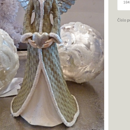
184
Číslo p