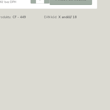
 Kč
bez DPH
roduktu:
CF - 449
EAN kód:
X anděl// 18