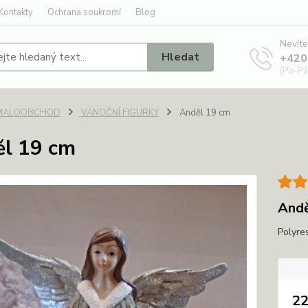
Kontakty
Ochrana soukromí
Blog
Nevíte
Hledat
+420
(Po-Pá
MALOOBCHOD
VÁNOČNÍ FIGURKY
Anděl 19 cm
l 19 cm
Andě
Polyre
22