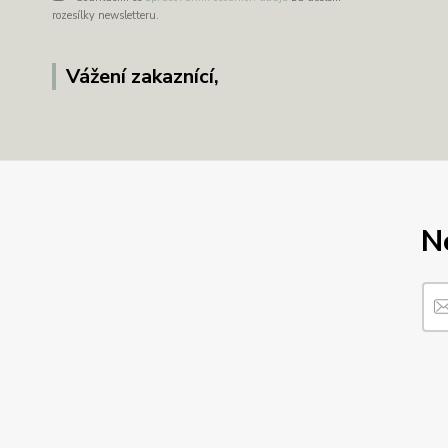
rozesílky newsletteru.
Vážení zakaznící,
N