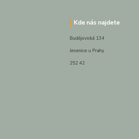
Kde nás najdete
Budějovická 134
Jesenice u Prahy
252 42