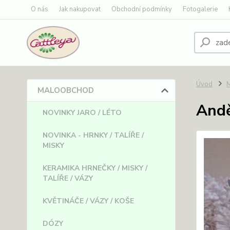
O nás
Jak nakupovat
Obchodní podmínky
Fotogalerie
Úvod
MALOOBCHOD
Andě
NOVINKY JARO / LÉTO
NOVINKA - HRNKY / TALÍŘE /
MISKY
KERAMIKA HRNEČKY / MISKY /
TALÍŘE / VÁZY
KVĚTINÁČE / VÁZY / KOŠE
DÓZY