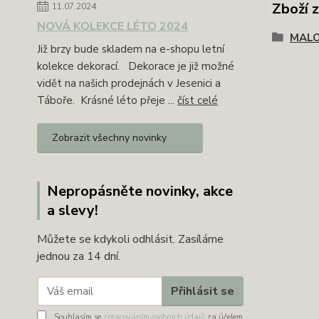
Zboží 
11.07.2024
NOVÁ KOLEKCE LÉTO 2024
MAL
Již brzy bude skladem na e-shopu letní
kolekce dekorací. Dekorace je již možné
vidět na našich prodejnách v Jesenici a
Táboře. Krásné léto přeje ...
číst celé
Zobrazit všechny novinky
Nepropásněte novinky, akce
a slevy!
Můžete se kdykoli odhlásit. Zasíláme
jednou za 14 dní.
Přihlásit se
Souhlasím se
zpracováním osobních údajů
za účelem