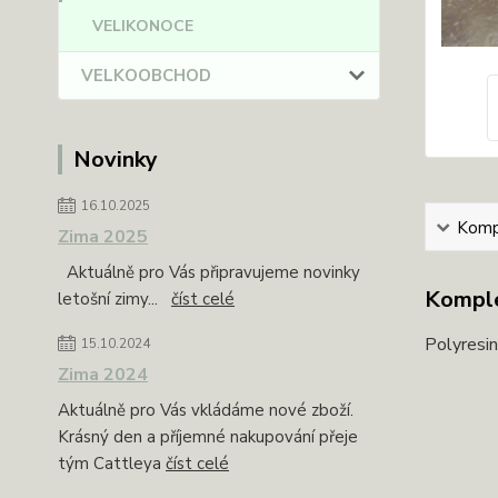
VELIKONOCE
VELKOOBCHOD
Novinky
16.10.2025
Kompl
Zima 2025
Aktuálně pro Vás připravujeme novinky
Komple
letošní zimy...
číst celé
Polyresi
15.10.2024
Zima 2024
Aktuálně pro Vás vkládáme nové zboží.
Krásný den a příjemné nakupování přeje
tým Cattleya
číst celé