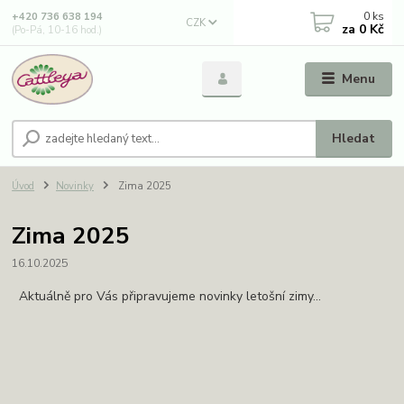
0
ks
+420 736 638 194
CZK
za
0 Kč
(Po-Pá, 10-16 hod.)
Menu
Hledat
Úvod
Novinky
Zima 2025
Zima 2025
16.10.2025
Aktuálně pro Vás připravujeme novinky letošní zimy...