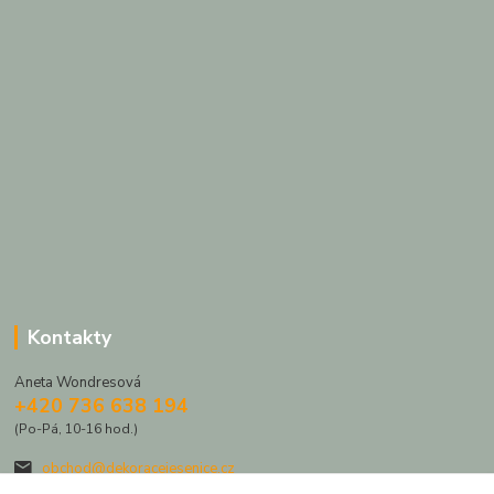
Kontakty
Aneta Wondresová
+420 736 638 194
(Po-Pá, 10-16 hod.)
obchod@dekoracejesenice.cz