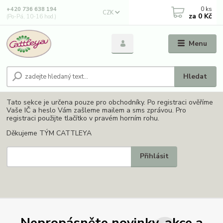
0
ks
+420 736 638 194
CZK
za
0 Kč
(Po-Pá, 10-16 hod.)
Menu
Hledat
Tato sekce je určena pouze pro obchodníky. Po registraci ověříme
Vaše IČ a heslo Vám zašleme mailem a sms zprávou. Pro
registraci použijte tlačítko v pravém horním rohu.
Děkujeme TÝM CATTLEYA
Nepropásněte novinky, akce a