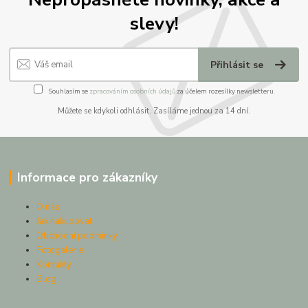
slevy!
Přihlásit se
Souhlasím se
zpracováním osobních údajů
za účelem rozesílky newsletteru.
Můžete se kdykoli odhlásit. Zasíláme jednou za 14 dní.
Informace pro zákazníky
O nás
Jak nakupovat
Obchodní podmínky
Fotogalerie
Kontakty
Blog