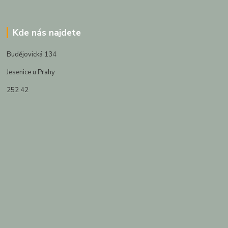
Kde nás najdete
Budějovická 134
Jesenice u Prahy
252 42