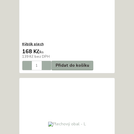
Kýblík plech
168 Kč
/
ks
139 Kč
bez DPH
Přidat do košíku