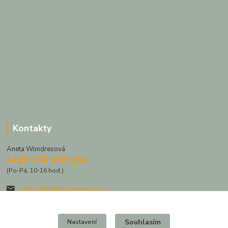
Kontakty
Aneta Wondresová
+420 736 638 194
(Po-Pá, 10-16 hod.)
obchod@dekoracejesenice.cz
Souhlasím
Nastavení