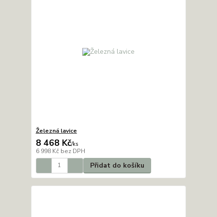
Železná lavice
8 468 Kč
/
ks
6 998 Kč
bez DPH
Přidat do košíku