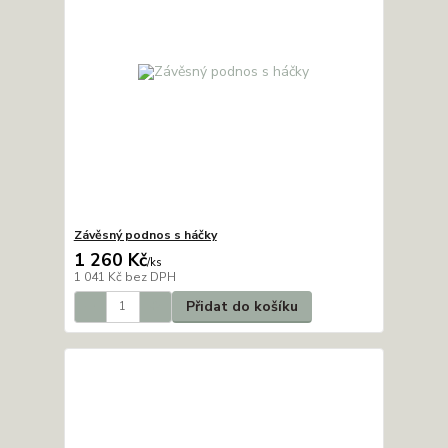
Závěsný podnos s háčky
1 260 Kč
/
ks
1 041 Kč
bez DPH
Přidat do košíku