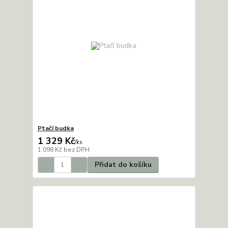
Ptačí budka
1 329 Kč
/
ks
1 098 Kč
bez DPH
Přidat do košíku