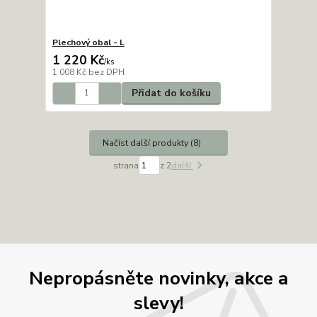
Plechový obal - L
1 220 Kč
/
ks
1 008 Kč
bez DPH
Přidat do košíku
Načíst další produkty (8)
strana
z 2
další
Nepropásněte novinky, akce a
slevy!