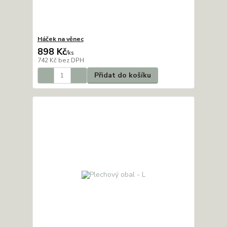
Háček na věnec
898 Kč
/
ks
742 Kč
bez DPH
Přidat do košíku