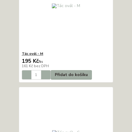
Tác ovál - M
195 Kč
/
ks
161 Kč
bez DPH
Přidat do košíku