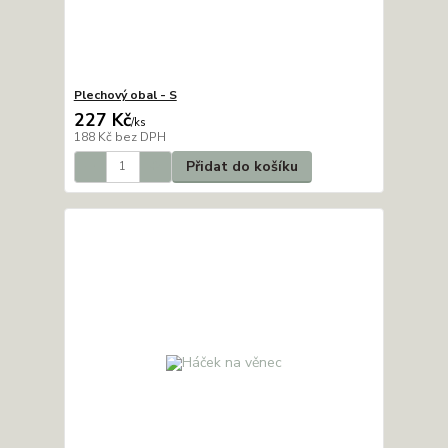
Plechový obal - S
227 Kč
/
ks
188 Kč
bez DPH
Přidat do košíku