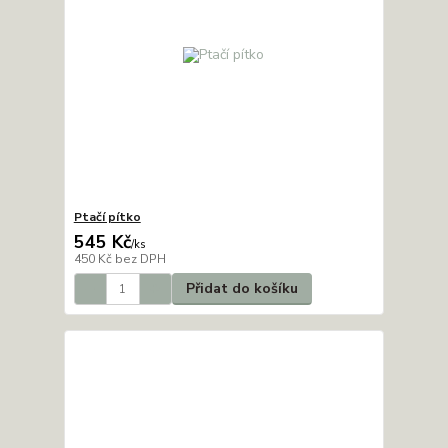
Ptačí pítko
545 Kč
/
ks
450 Kč
bez DPH
Přidat do košíku