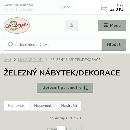
0
ks
+420 736 638 194
CZK
za
0 Kč
(Po-Pá, 10-16 hod.)
Menu
Hledat
Úvod
MALOOBCHOD
ŽELEZNÝ NÁBYTEK/DEKORACE
ŽELEZNÝ NÁBYTEK/DEKORACE
Upřesnit parametry
Nejnovější
Nejlevnější
Nejdražší
Zobrazuji 1-20 z 28
strana
z 2
další