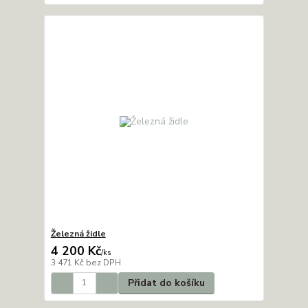
Železná židle
4 200 Kč
/
ks
3 471 Kč
bez DPH
Přidat do košíku