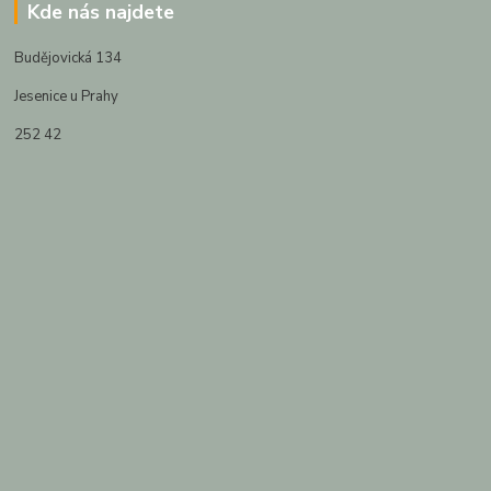
Kde nás najdete
Budějovická 134
Jesenice u Prahy
252 42