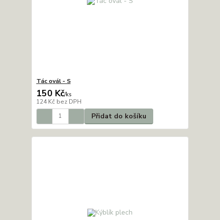
Tác ovál - S
150 Kč
/
ks
124 Kč
bez DPH
Přidat do košíku