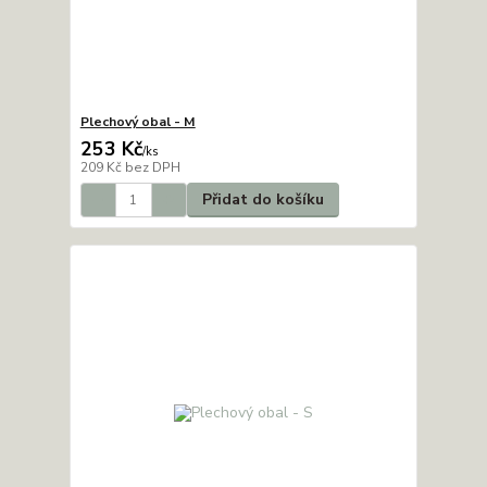
Plechový obal - M
253 Kč
/
ks
209 Kč
bez DPH
Přidat do košíku