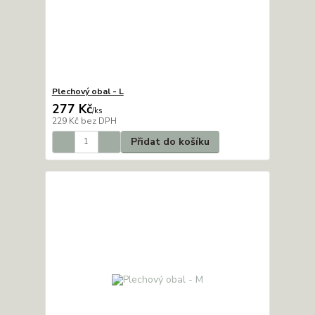
Plechový obal - L
277 Kč
/
ks
229 Kč
bez DPH
Přidat do košíku