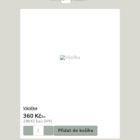
Vázička
360 Kč
/
ks
298 Kč
bez DPH
Přidat do košíku