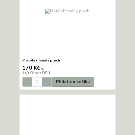
Motýlek hnědý plech
170 Kč
/
ks
140 Kč
bez DPH
Přidat do košíku