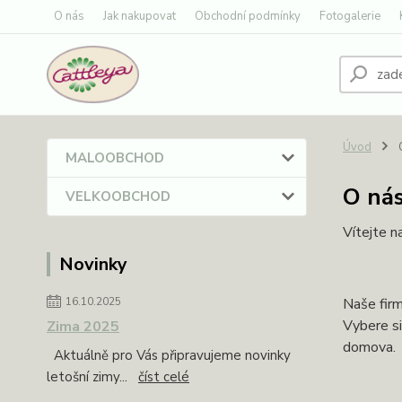
O nás
Jak nakupovat
Obchodní podmínky
Fotogalerie
Úvod
MALOOBCHOD
O ná
VELKOOBCHOD
Vítejte n
Novinky
16.10.2025
Naše firm
Vybere si
Zima 2025
domova.
Aktuálně pro Vás připravujeme novinky
letošní zimy...
číst celé