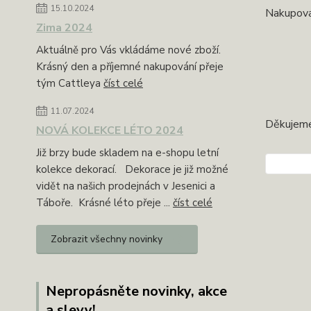
15.10.2024
Nakupovat
Zima 2024
Aktuálně pro Vás vkládáme nové zboží.
Krásný den a příjemné nakupování přeje
tým Cattleya
číst celé
11.07.2024
Děkujeme
NOVÁ KOLEKCE LÉTO 2024
Již brzy bude skladem na e-shopu letní
kolekce dekorací. Dekorace je již možné
vidět na našich prodejnách v Jesenici a
Táboře. Krásné léto přeje ...
číst celé
Zobrazit všechny novinky
Nepropásněte novinky, akce
a slevy!