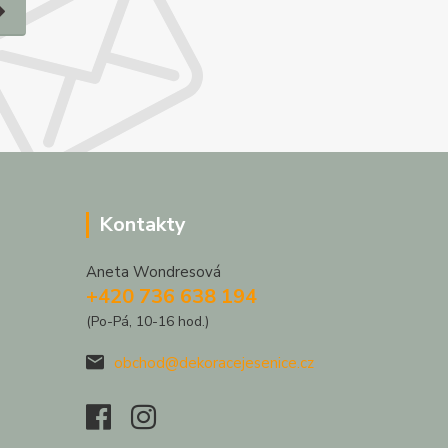
Kontakty
Aneta Wondresová
+420 736 638 194
(Po-Pá, 10-16 hod.)
obchod@dekoracejesenice.cz