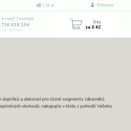
Přihlášení
CZK
 si rady? Zavolejte.
0
ks
 736 638 194
za
0 Kč
, 10-16 hod.)
ch doplňků a dekorací pro různé segmenty zákazníků.
řeplněných obchodů, nakupujte v klidu z pohodlí Vašeho