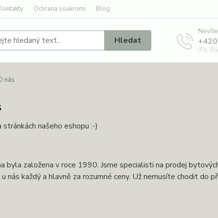
Kontakty
Ochrana soukromí
Blog
Nevíte
Hledat
+420
(Po-Pá
O nás
s
a stránkách našeho eshopu :-)
a byla založena v roce 1990. Jsme specialisti na prodej bytový
 u nás každý a hlavně za rozumné ceny. Už nemusíte chodit do p