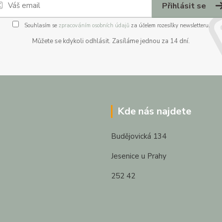
Přihlásit se
Souhlasím se
zpracováním osobních údajů
za účelem rozesílky newsletteru.
Můžete se kdykoli odhlásit. Zasíláme jednou za 14 dní.
Kde nás najdete
Budějovická 134
Jesenice u Prahy
252 42