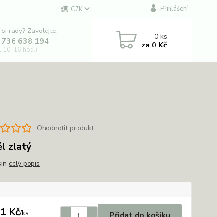
Přihlášení
CZK
 si rady? Zavolejte.
0
ks
 736 638 194
za
0 Kč
, 10-16 hod.)
Ohodnotit produkt
l zlatý
sin
celý popis
1 Kč
/
ks
Přidat do košíku