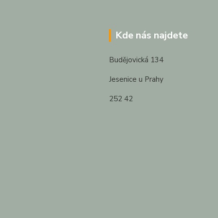
Kde nás najdete
Budějovická 134
Jesenice u Prahy
252 42