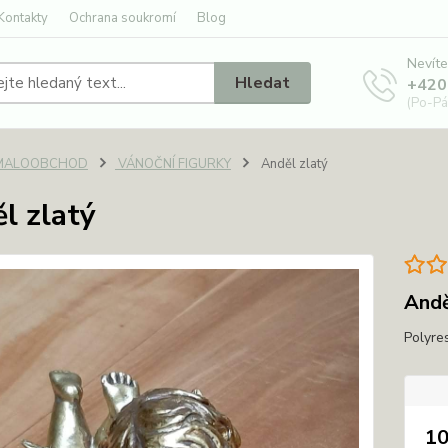
Kontakty
Ochrana soukromí
Blog
Nevíte
Hledat
+420
(Po-Pá
MALOOBCHOD
VÁNOČNÍ FIGURKY
Anděl zlatý
l zlatý
Andě
Polyre
10