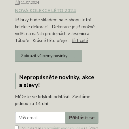
11.07.2024
NOVÁ KOLEKCE LÉTO 2024
Již brzy bude skladem na e-shopu letní
kolekce dekorací. Dekorace je již možné
vidět na našich prodejnách v Jesenici a
Táboře. Krásné léto přeje ...
číst celé
Zobrazit všechny novinky
Nepropásněte novinky, akce
a slevy!
Můžete se kdykoli odhlásit. Zasíláme
jednou za 14 dní.
Přihlásit se
Souhlasím se
zpracováním osobních údajů
za účelem