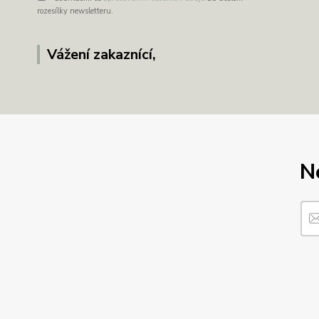
rozesílky newsletteru.
Vážení zakaznící,
N