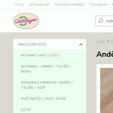
O nás
Jak nakupovat
Obchodní podmínky
Fotogalerie
Úvod
MALOOBCHOD
Andě
NOVINKY JARO / LÉTO
NOVINKA - HRNKY / TALÍŘE /
MISKY
KERAMIKA HRNEČKY / MISKY /
TALÍŘE / VÁZY
KVĚTINÁČE / VÁZY / KOŠE
DÓZY