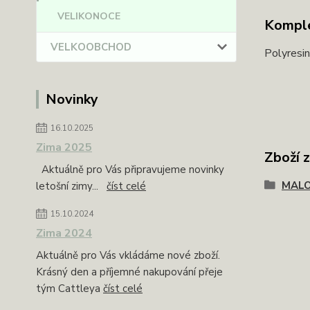
VELIKONOCE
Komple
VELKOOBCHOD
Polyresin
Novinky
16.10.2025
Zima 2025
Zboží 
Aktuálně pro Vás připravujeme novinky
MAL
letošní zimy...
číst celé
15.10.2024
Zima 2024
Aktuálně pro Vás vkládáme nové zboží.
Krásný den a příjemné nakupování přeje
tým Cattleya
číst celé