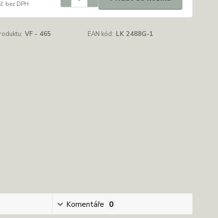
Kč
bez DPH
roduktu:
VF - 465
EAN kód:
LK 2488G-1
Komentáře
0