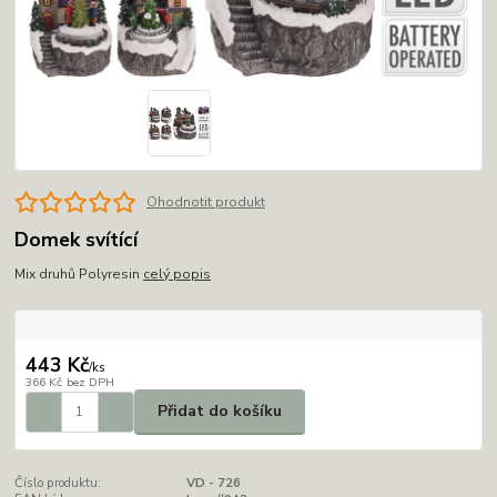
Ohodnotit produkt
Domek svítící
Mix druhů Polyresin
celý popis
443 Kč
/
ks
366 Kč
bez DPH
Přidat do košíku
Číslo produktu:
VD - 726