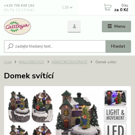
0
ks
+420 736 638 194
CZK
za
0 Kč
(Po-Pá, 10-16 hod.)
Menu
Hledat
Úvod
MALOOBCHOD
VÁNOČNÍ DEKORACE
Domek svítící
Domek svítící