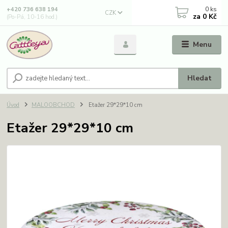
0
ks
+420 736 638 194
CZK
za
0 Kč
(Po-Pá, 10-16 hod.)
Menu
Hledat
Úvod
MALOOBCHOD
Etažer 29*29*10 cm
Etažer 29*29*10 cm