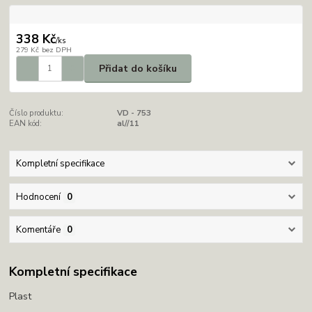
338 Kč
/
ks
279 Kč
bez DPH
Přidat do košíku
Číslo produktu:
VD - 753
EAN kód:
al//11
Kompletní specifikace
Hodnocení
0
Komentáře
0
Kompletní specifikace
Plast