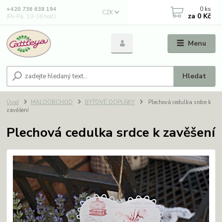
0
ks
+420 736 638 194
CZK
za
0 Kč
(Po-Pá, 10-16 hod.)
Menu
Hledat
Úvod
MALOOBCHOD
BYTOVÉ DOPLŇKY
Plechová cedulka srdce k
zavěšení
Plechová cedulka srdce k zavěšení