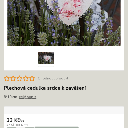
Ohodnotit produkt
Plechová cedulka srdce k zavěšení
8*10 cm
celý popis
33 Kč
/
ks
27 Kč
bez DPH