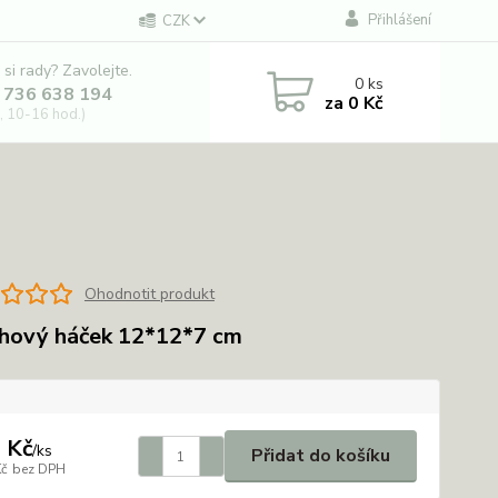
Přihlášení
CZK
 si rady? Zavolejte.
0
ks
 736 638 194
za
0 Kč
, 10-16 hod.)
Ohodnotit produkt
hový háček 12*12*7 cm
 Kč
/
ks
Přidat do košíku
Kč
bez DPH