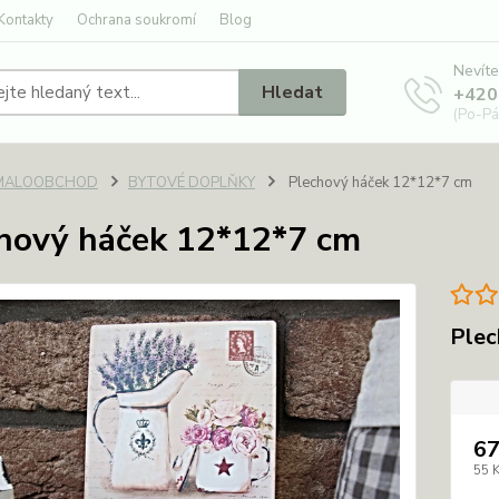
Kontakty
Ochrana soukromí
Blog
Nevíte
Hledat
+420
(Po-Pá
MALOOBCHOD
BYTOVÉ DOPLŇKY
Plechový háček 12*12*7 cm
hový háček 12*12*7 cm
Plec
67
55 