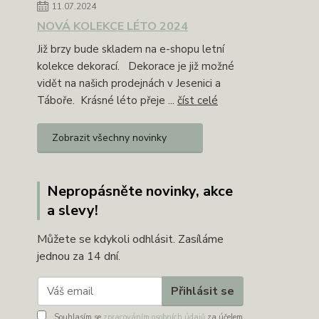
11.07.2024
NOVÁ KOLEKCE LÉTO 2024
Již brzy bude skladem na e-shopu letní
kolekce dekorací. Dekorace je již možné
vidět na našich prodejnách v Jesenici a
Táboře. Krásné léto přeje ...
číst celé
Zobrazit všechny novinky
Nepropásněte novinky, akce
a slevy!
Můžete se kdykoli odhlásit. Zasíláme
jednou za 14 dní.
Přihlásit se
Souhlasím se
zpracováním osobních údajů
za účelem