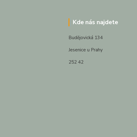
Kde nás najdete
Budějovická 134
Jesenice u Prahy
252 42