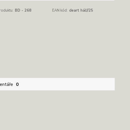
roduktu:
BD - 268
EAN kód:
deart háč//25
entáře
0