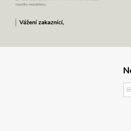
rozesílky newsletteru.
Vážení zakaznící,
N