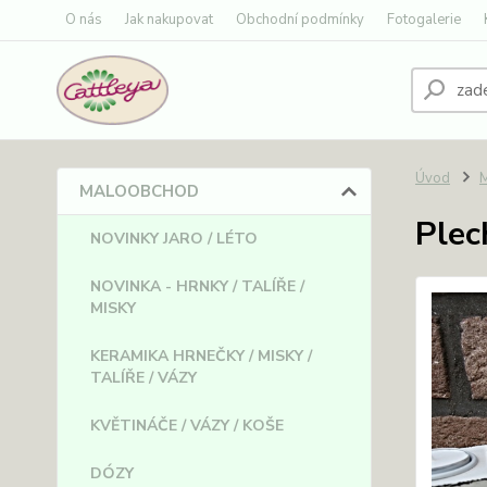
O nás
Jak nakupovat
Obchodní podmínky
Fotogalerie
Úvod
MALOOBCHOD
Plec
NOVINKY JARO / LÉTO
NOVINKA - HRNKY / TALÍŘE /
MISKY
KERAMIKA HRNEČKY / MISKY /
TALÍŘE / VÁZY
KVĚTINÁČE / VÁZY / KOŠE
DÓZY