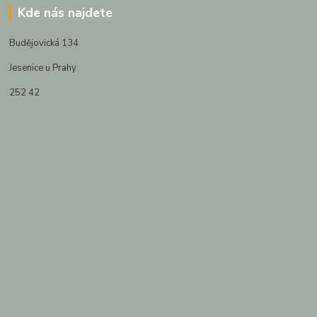
Kde nás najdete
Budějovická 134
Jesenice u Prahy
252 42