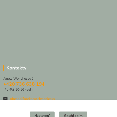
Kontakty
Aneta Wondresová
+420 736 638 194
(Po-Pá, 10-16 hod.)
obchod@dekoracejesenice.cz
Souhlasím
Nastavení