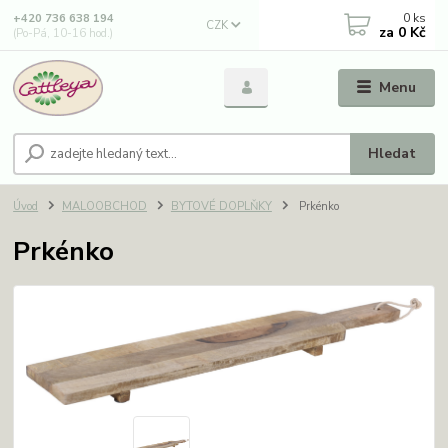
0
ks
+420 736 638 194
CZK
za
0 Kč
(Po-Pá, 10-16 hod.)
Menu
Hledat
Úvod
MALOOBCHOD
BYTOVÉ DOPLŇKY
Prkénko
Prkénko