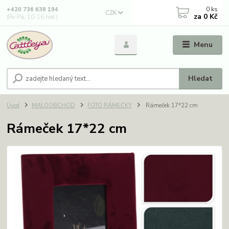
0
ks
+420 736 638 194
CZK
za
0 Kč
(Po-Pá, 10-16 hod.)
Menu
Hledat
Úvod
MALOOBCHOD
FOTO RÁMEČKY
Rámeček 17*22 cm
Rámeček 17*22 cm