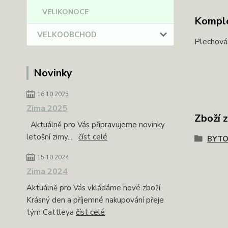
VELIKONOCE
Komple
VELKOOBCHOD
Plechová
Novinky
16.10.2025
Zima 2025
Zboží 
Aktuálně pro Vás připravujeme novinky
letošní zimy...
číst celé
BYTO
15.10.2024
Zima 2024
Aktuálně pro Vás vkládáme nové zboží.
Krásný den a příjemné nakupování přeje
tým Cattleya
číst celé