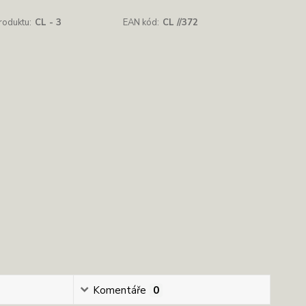
roduktu:
CL - 3
EAN kód:
CL //372
Komentáře
0