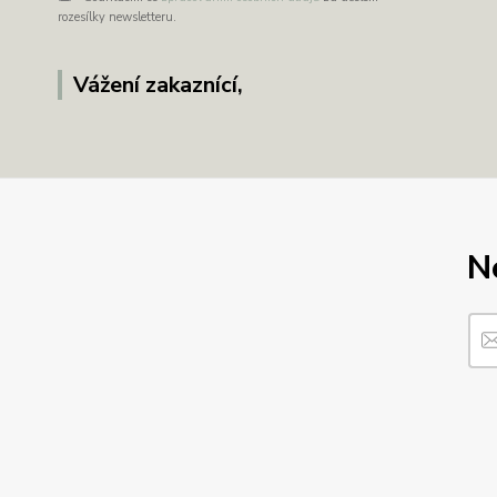
rozesílky newsletteru.
Vážení zakaznící,
N