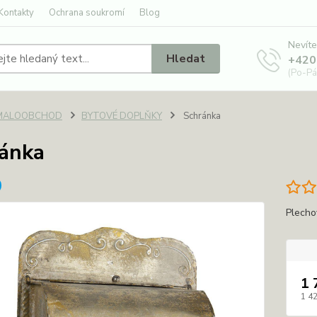
Kontakty
Ochrana soukromí
Blog
Nevíte
Hledat
+420
(Po-Pá
MALOOBCHOD
BYTOVÉ DOPLŇKY
Schránka
ánka
Plecho
1 
1 4