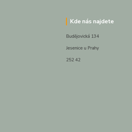
Kde nás najdete
Budějovická 134
Jesenice u Prahy
252 42