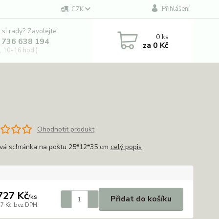
Přihlášení
CZK
 si rady? Zavolejte.
0
ks
 736 638 194
za
0 Kč
, 10-16 hod.)
Ohodnotit produkt
vá schránka na poštu 25*12*35 cm
celý popis
727 Kč
/
ks
Přidat do košíku
27 Kč
bez DPH