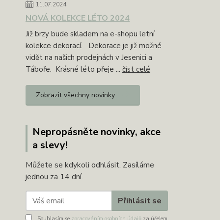
11.07.2024
NOVÁ KOLEKCE LÉTO 2024
Již brzy bude skladem na e-shopu letní
kolekce dekorací. Dekorace je již možné
vidět na našich prodejnách v Jesenici a
Táboře. Krásné léto přeje ...
číst celé
Zobrazit všechny novinky
Nepropásněte novinky, akce
a slevy!
Můžete se kdykoli odhlásit. Zasíláme
jednou za 14 dní.
Přihlásit se
Souhlasím se
zpracováním osobních údajů
za účelem