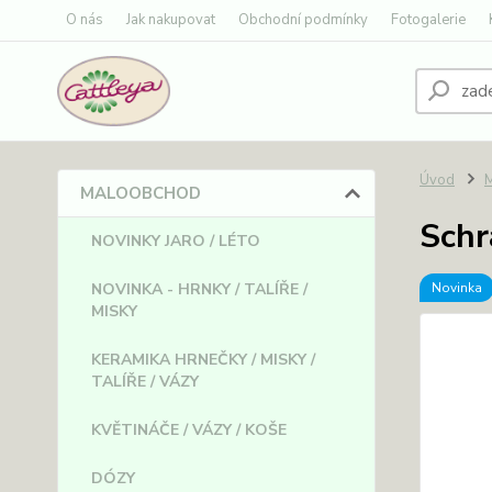
O nás
Jak nakupovat
Obchodní podmínky
Fotogalerie
Úvod
MALOOBCHOD
Schr
NOVINKY JARO / LÉTO
NOVINKA - HRNKY / TALÍŘE /
Novinka
MISKY
KERAMIKA HRNEČKY / MISKY /
TALÍŘE / VÁZY
KVĚTINÁČE / VÁZY / KOŠE
DÓZY