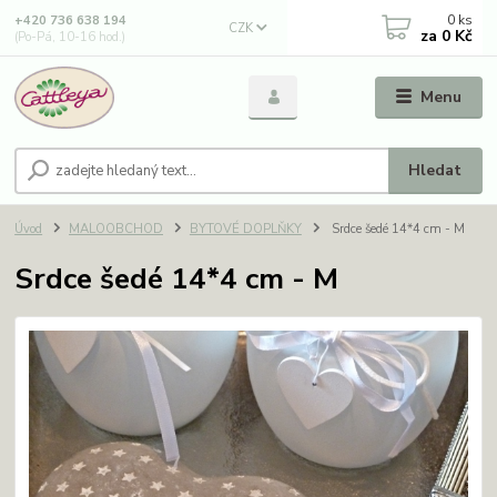
0
ks
+420 736 638 194
CZK
za
0 Kč
(Po-Pá, 10-16 hod.)
Menu
Hledat
Úvod
MALOOBCHOD
BYTOVÉ DOPLŇKY
Srdce šedé 14*4 cm - M
Srdce šedé 14*4 cm - M