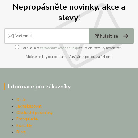
Nepropásněte novinky, akce a
slevy!
Přihlásit se
Souhlasím se
zpracováním osobních údajů
za účelem rozesílky newsletteru.
Můžete se kdykoli odhlásit. Zasíláme jednou za 14 dní.
Informace pro zákazníky
O nás
Jak nakupovat
Obchodní podmínky
Fotogalerie
Kontakty
Blog