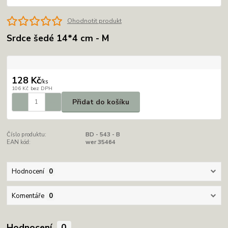
Ohodnotit produkt
Srdce šedé 14*4 cm - M
128 Kč
/
ks
106 Kč
bez DPH
Přidat do košíku
Číslo produktu:
BD - 543 - B
EAN kód:
wer 35464
Hodnocení
0
Komentáře
0
Hodnocení
0