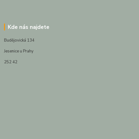
Kde nás najdete
Budějovická 134
Jesenice u Prahy
252 42