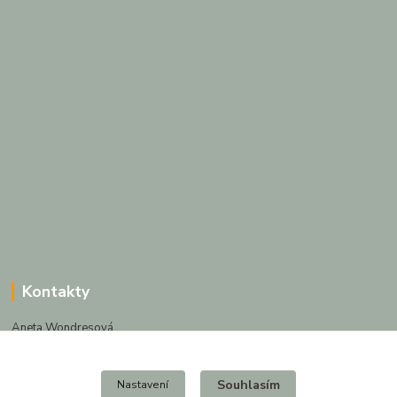
Kontakty
Aneta Wondresová
+420 736 638 194
(Po-Pá, 10-16 hod.)
Souhlasím
Nastavení