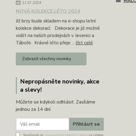
MAL
11.07.2024
NOVÁ KOLEKCE LÉTO 2024
Již brzy bude skladem na e-shopu letní
kolekce dekorací. Dekorace je již možné
vidět na našich prodejnách v Jesenici a
Táboře. Krásné léto přeje ...
číst celé
Zobrazit všechny novinky
Nepropásněte novinky, akce
a slevy!
Můžete se kdykoli odhlásit. Zasíláme
jednou za 14 dní.
Přihlásit se
Souhlasím se
zpracováním osobních údajů
za účelem