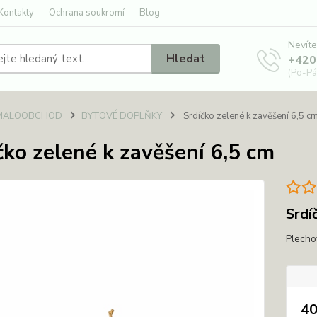
Kontakty
Ochrana soukromí
Blog
Nevíte
Hledat
+420
(Po-Pá
MALOOBCHOD
BYTOVÉ DOPLŇKY
Srdíčko zelené k zavěšení 6,5 c
čko zelené k zavěšení 6,5 cm
Srdí
Plecho
40