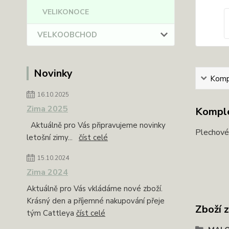
VELIKONOCE
VELKOOBCHOD
Novinky
Kompl
16.10.2025
Zima 2025
Komple
Aktuálně pro Vás připravujeme novinky
Plechové
letošní zimy...
číst celé
15.10.2024
Zima 2024
Aktuálně pro Vás vkládáme nové zboží.
Krásný den a příjemné nakupování přeje
Zboží 
tým Cattleya
číst celé