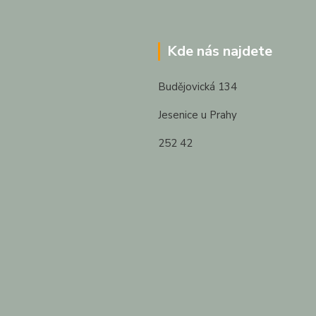
Kde nás najdete
Budějovická 134
Jesenice u Prahy
252 42