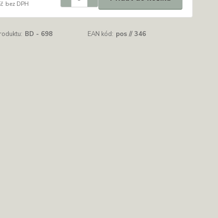
Kč
bez DPH
roduktu:
BD - 698
EAN kód:
pos // 346