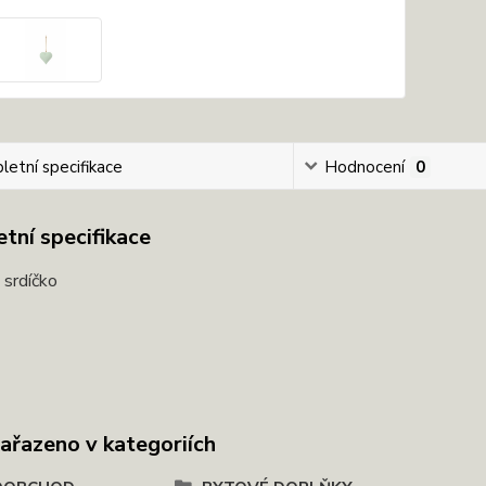
etní specifikace
Hodnocení
0
tní specifikace
 srdíčko
zařazeno v kategoriích