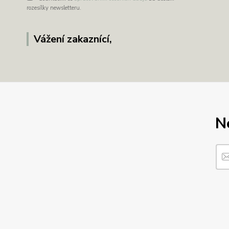
rozesílky newsletteru.
Vážení zakaznící,
N