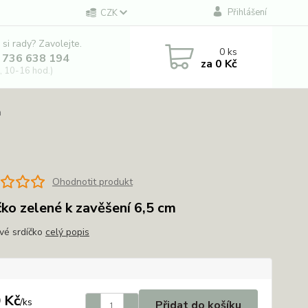
Přihlášení
CZK
 si rady? Zavolejte.
0
ks
 736 638 194
za
0 Kč
, 10-16 hod.)
m
Ohodnotit produkt
čko zelené k zavěšení 6,5 cm
vé srdíčko
celý popis
 Kč
/
ks
Přidat do košíku