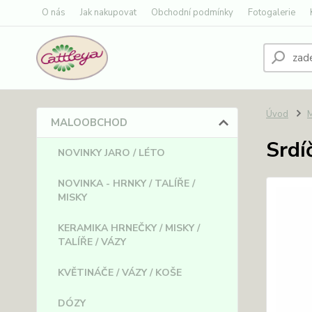
O nás
Jak nakupovat
Obchodní podmínky
Fotogalerie
Úvod
MALOOBCHOD
Srdí
NOVINKY JARO / LÉTO
NOVINKA - HRNKY / TALÍŘE /
MISKY
KERAMIKA HRNEČKY / MISKY /
TALÍŘE / VÁZY
KVĚTINÁČE / VÁZY / KOŠE
DÓZY