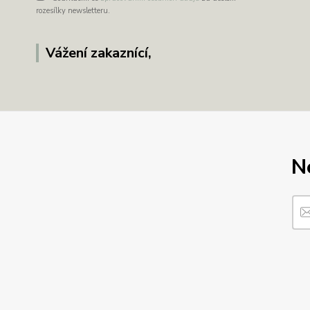
rozesílky newsletteru.
Vážení zakaznící,
N