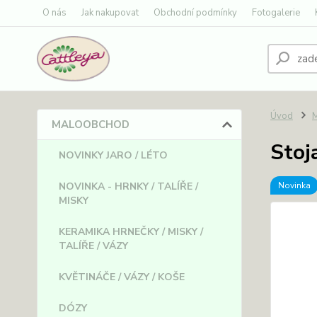
O nás
Jak nakupovat
Obchodní podmínky
Fotogalerie
Úvod
MALOOBCHOD
Stoj
NOVINKY JARO / LÉTO
NOVINKA - HRNKY / TALÍŘE /
Novinka
MISKY
KERAMIKA HRNEČKY / MISKY /
TALÍŘE / VÁZY
KVĚTINÁČE / VÁZY / KOŠE
DÓZY