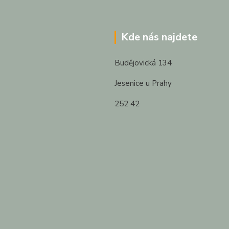
Kde nás najdete
Budějovická 134
Jesenice u Prahy
252 42