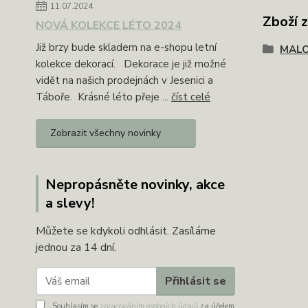
11.07.2024
Zboží 
NOVÁ KOLEKCE LÉTO 2024
Již brzy bude skladem na e-shopu letní
MAL
kolekce dekorací. Dekorace je již možné
vidět na našich prodejnách v Jesenici a
Táboře. Krásné léto přeje ...
číst celé
Zobrazit všechny novinky
Nepropásněte novinky, akce
a slevy!
Můžete se kdykoli odhlásit. Zasíláme
jednou za 14 dní.
Přihlásit se
Souhlasím se
zpracováním osobních údajů
za účelem