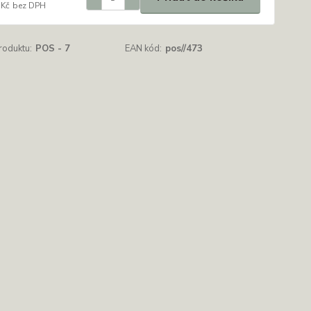
 Kč
bez DPH
roduktu:
POS - 7
EAN kód:
pos//473