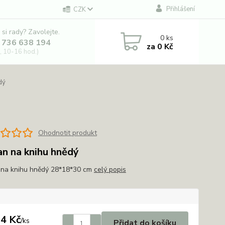
Přihlášení
CZK
 si rady? Zavolejte.
0
ks
 736 638 194
za
0 Kč
, 10-16 hod.)
dý
Ohodnotit produkt
an na knihu hnědý
 na knihu hnědý 28*18*30 cm
celý popis
4 Kč
/
ks
Přidat do košíku