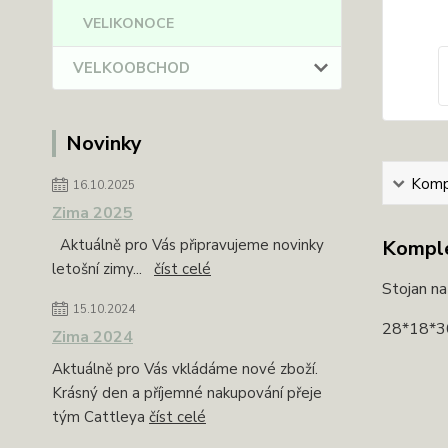
VELIKONOCE
VELKOOBCHOD
Novinky
Kompl
16.10.2025
Zima 2025
Aktuálně pro Vás připravujeme novinky
Komple
letošní zimy...
číst celé
Stojan na
15.10.2024
28*18*3
Zima 2024
Aktuálně pro Vás vkládáme nové zboží.
Krásný den a příjemné nakupování přeje
tým Cattleya
číst celé