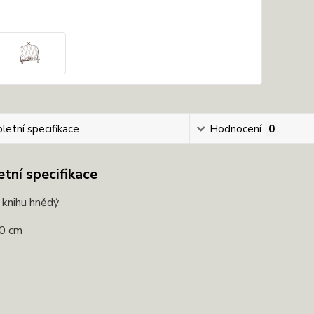
etní specifikace
Hodnocení
0
tní specifikace
 knihu hnědý
0 cm