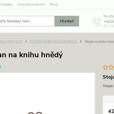
Kontakty
Ochrana soukromí
Blog
Nevíte
Hledat
+420
(Po-Pá
MALOOBCHOD
ŽELEZNÝ NÁBYTEK/DEKORACE
Stojan na knihu hně
an na knihu hnědý
Stoj
Stojan
42