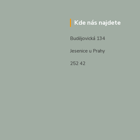
Kde nás najdete
Budějovická 134
Jesenice u Prahy
252 42