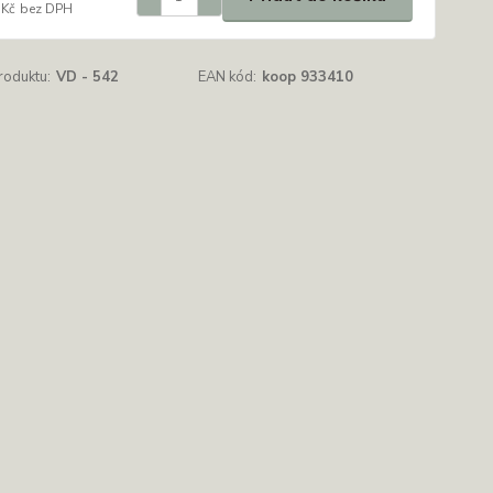
 Kč
bez DPH
roduktu:
VD - 542
EAN kód:
koop 933410