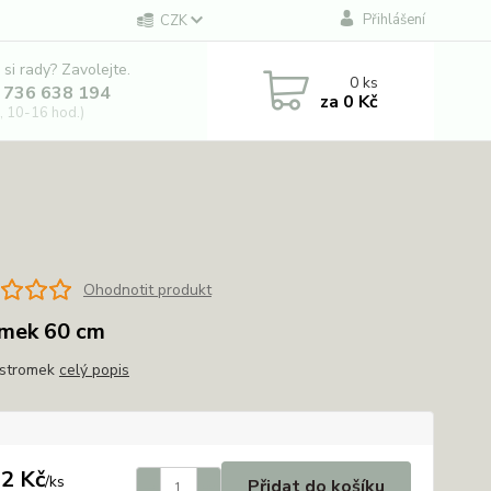
Přihlášení
CZK
 si rady? Zavolejte.
0
ks
 736 638 194
za
0 Kč
, 10-16 hod.)
Ohodnotit produkt
mek 60 cm
 stromek
celý popis
2 Kč
/
ks
Přidat do košíku