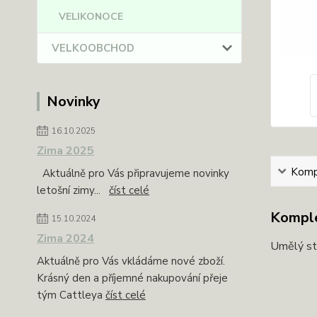
VELIKONOCE
VELKOOBCHOD
Novinky
16.10.2025
Zima 2025
Kompl
Aktuálně pro Vás připravujeme novinky
letošní zimy...
číst celé
Komple
15.10.2024
Zima 2024
Umělý s
Aktuálně pro Vás vkládáme nové zboží.
Krásný den a příjemné nakupování přeje
tým Cattleya
číst celé