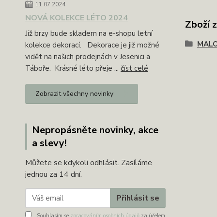
11.07.2024
NOVÁ KOLEKCE LÉTO 2024
Zboží 
Již brzy bude skladem na e-shopu letní
MAL
kolekce dekorací. Dekorace je již možné
vidět na našich prodejnách v Jesenici a
Táboře. Krásné léto přeje ...
číst celé
Zobrazit všechny novinky
Nepropásněte novinky, akce
a slevy!
Můžete se kdykoli odhlásit. Zasíláme
jednou za 14 dní.
Přihlásit se
Souhlasím se
zpracováním osobních údajů
za účelem