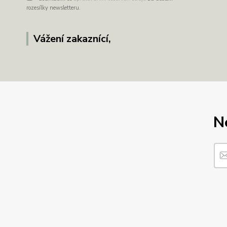
rozesílky newsletteru.
Vážení zakaznící,
N