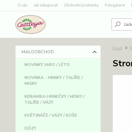
O nás
Jak nakupovat
Obchodní podmínky
Fotogalerie
Úvod
MALOOBCHOD
Stro
NOVINKY JARO / LÉTO
NOVINKA - HRNKY / TALÍŘE /
MISKY
KERAMIKA HRNEČKY / MISKY /
TALÍŘE / VÁZY
KVĚTINÁČE / VÁZY / KOŠE
DÓZY