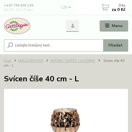
0
ks
+420 736 638 194
CZK
za
0 Kč
(Po-Pá, 10-16 hod.)
Menu
Hledat
Úvod
MALOOBCHOD
SVÍCNY / SVÍČKY / LUCERNY
Svícen číše 40
cm - L
Svícen číše 40 cm - L