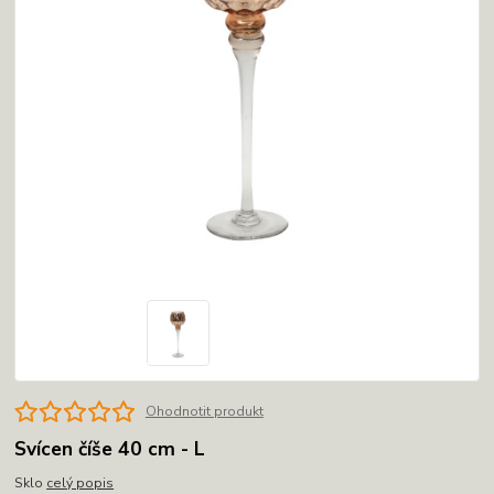
Ohodnotit produkt
Svícen číše 40 cm - L
Sklo
celý popis