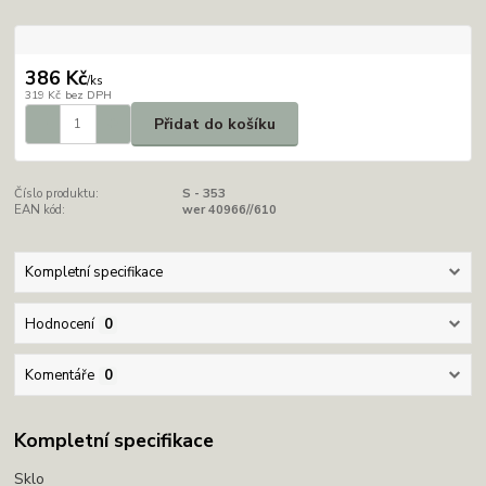
386 Kč
/
ks
319 Kč
bez DPH
Přidat do košíku
Číslo produktu:
S - 353
EAN kód:
wer 40966//610
Kompletní specifikace
Hodnocení
0
Komentáře
0
Kompletní specifikace
Sklo