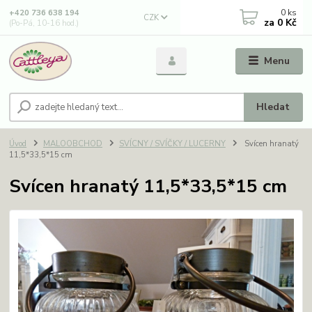
0
ks
+420 736 638 194
CZK
za
0 Kč
(Po-Pá, 10-16 hod.)
Menu
Hledat
Úvod
MALOOBCHOD
SVÍCNY / SVÍČKY / LUCERNY
Svícen hranatý
11,5*33,5*15 cm
Svícen hranatý 11,5*33,5*15 cm