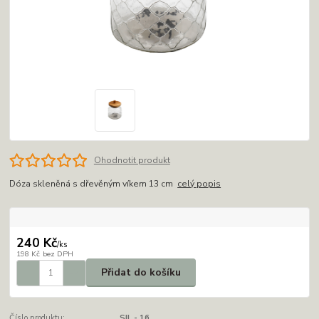
Ohodnotit produkt
Dóza skleněná s dřevěným víkem 13 cm
celý popis
240 Kč
/
ks
198 Kč
bez DPH
Přidat do košíku
Číslo produktu:
SIL - 16