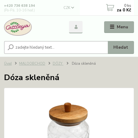
0
ks
+420 736 638 194
CZK
za
0 Kč
(Po-Pá, 10-16 hod.)
Menu
Hledat
Úvod
MALOOBCHOD
DÓZY
Dóza skleněná
Dóza skleněná