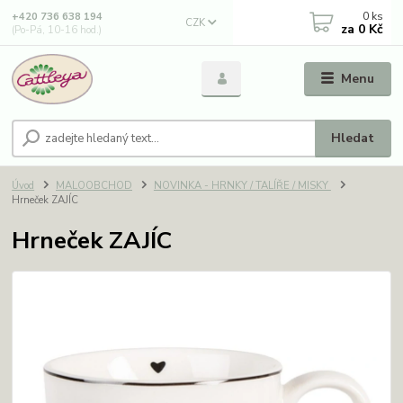
0
ks
+420 736 638 194
CZK
za
0 Kč
(Po-Pá, 10-16 hod.)
Menu
Hledat
Úvod
MALOOBCHOD
NOVINKA - HRNKY / TALÍŘE / MISKY
Hrneček ZAJÍC
Hrneček ZAJÍC