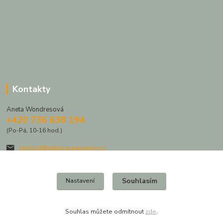
Kontakty
Aneta Wondresová
+420 736 638 194
(Po-Pá, 10-16 hod.)
obchod@dekoracejesenice.cz
Souhlasím
Nastavení
Souhlas můžete odmítnout
zde
.
Vytvořeno na
Eshop-rychle.cz