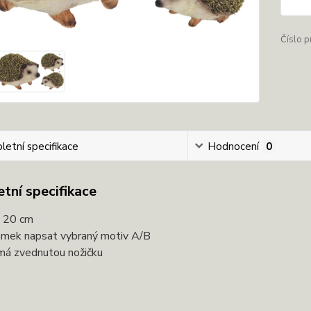
Číslo p
etní specifikace
Hodnocení
0
tní specifikace
x 20 cm
mek napsat vybraný motiv A/B
má zvednutou nožičku