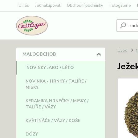
O nás
Jak nakupovat
Obchodní podmínky
Fotogalerie
Úvod
MALOOBCHOD
Ježe
NOVINKY JARO / LÉTO
NOVINKA - HRNKY / TALÍŘE /
MISKY
KERAMIKA HRNEČKY / MISKY /
TALÍŘE / VÁZY
KVĚTINÁČE / VÁZY / KOŠE
DÓZY