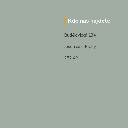
Kde nás najdete
Budějovická 134
Jesenice u Prahy
252 42