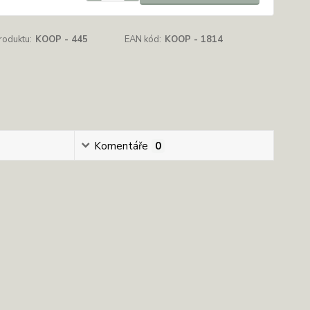
roduktu:
KOOP - 445
EAN kód:
KOOP - 1814
Komentáře
0