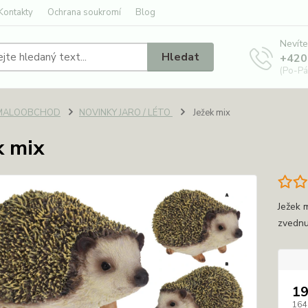
Kontakty
Ochrana soukromí
Blog
Nevíte
Hledat
+420
(Po-Pá
MALOOBCHOD
NOVINKY JARO / LÉTO
Ježek mix
k mix
Ježek 
zvednu
19
164