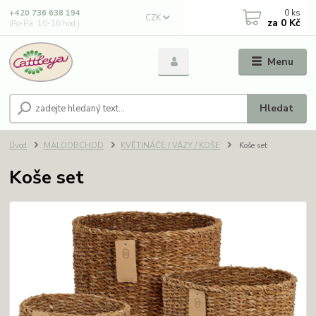
0
ks
+420 736 638 194
CZK
za
0 Kč
(Po-Pá, 10-16 hod.)
Menu
Hledat
Úvod
MALOOBCHOD
KVĚTINÁČE / VÁZY / KOŠE
Koše set
Koše set