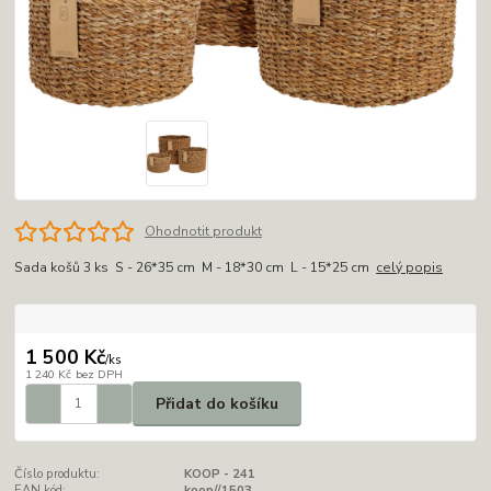
Ohodnotit produkt
Sada košů 3 ks S - 26*35 cm M - 18*30 cm L - 15*25 cm
celý popis
1 500 Kč
/
ks
1 240 Kč
bez DPH
Přidat do košíku
Číslo produktu:
KOOP - 241
EAN kód:
koop//1503