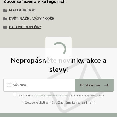
Zboží zařazeno v kategoriích
MALOOBCHOD
KVĚTINÁČE / VÁZY / KOŠE
BYTOVÉ DOPLŇKY
Nepropásněte novinky, akce a
slevy!
Přihlásit se
Souhlasím se
zpracováním osobních údajů
za účelem rozesílky newsletteru.
Můžete se kdykoli odhlásit. Zasíláme jednou za 14 dní.