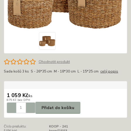
Ohodnotit produkt
Sada košů 3 ks S - 26*35 cm M - 18*30 cm L - 15*25 cm
celý popis
1 059 Kč
/
ks
875 Kč
bez DPH
Přidat do košíku
Číslo produktu:
KOOP - 241
EAN kód:
koop//1503