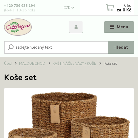
0
ks
+420 736 638 194
CZK
za
0 Kč
(Po-Pá, 10-16 hod.)
Menu
Hledat
Úvod
MALOOBCHOD
KVĚTINÁČE / VÁZY / KOŠE
Koše set
Koše set