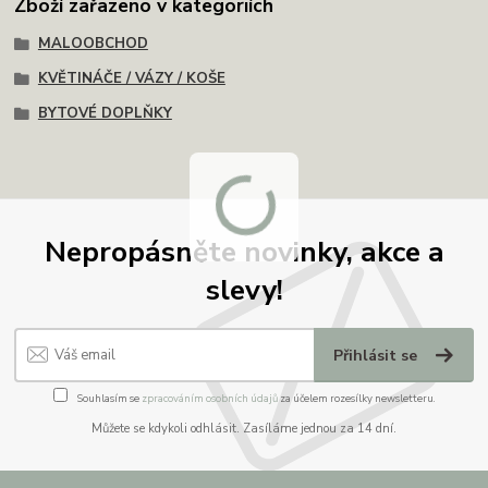
Zboží zařazeno v kategoriích
MALOOBCHOD
KVĚTINÁČE / VÁZY / KOŠE
BYTOVÉ DOPLŇKY
Nepropásněte novinky, akce a
slevy!
Přihlásit se
Souhlasím se
zpracováním osobních údajů
za účelem rozesílky newsletteru.
Můžete se kdykoli odhlásit. Zasíláme jednou za 14 dní.