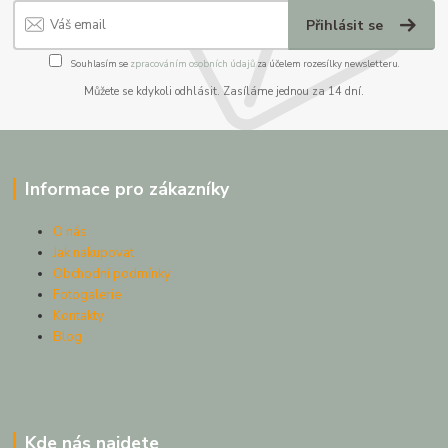
Přihlásit se
Souhlasím se
zpracováním osobních údajů
za účelem rozesílky newsletteru.
Můžete se kdykoli odhlásit. Zasíláme jednou za 14 dní.
Informace pro zákazníky
O nás
Jak nakupovat
Obchodní podmínky
Fotogalerie
Kontakty
Blog
Kde nás najdete