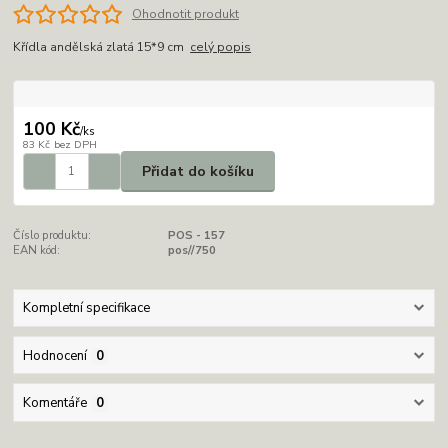
Ohodnotit produkt
Křídla andělská zlatá 15*9 cm
celý popis
100 Kč
/
ks
83 Kč
bez DPH
Přidat do košíku
Číslo produktu:
POS - 157
EAN kód:
pos//750
Kompletní specifikace
Hodnocení
0
Komentáře
0