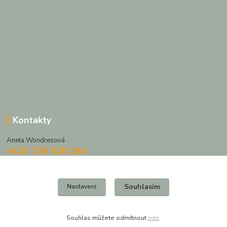
Kontakty
Aneta Wondresová
+420 736 638 194
(Po-Pá, 10-16 hod.)
obchod@dekoracejesenice.cz
Souhlasím
Nastavení
Souhlas můžete odmítnout
zde
.