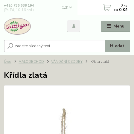
0
ks
+420 736 638 194
CZK
za
0 Kč
(Po-Pá, 10-16 hod.)
Menu
Hledat
Úvod
MALOOBCHOD
VÁNOČNÍ OZDOBY
Křídla zlatá
Křídla zlatá