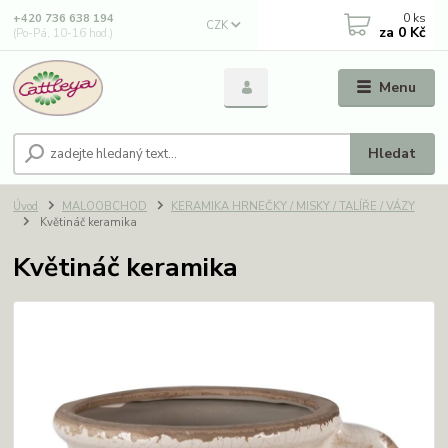
0
ks
+420 736 638 194
CZK
za
0 Kč
(Po-Pá, 10-16 hod.)
Menu
Hledat
Úvod
MALOOBCHOD
KERAMIKA HRNEČKY / MISKY / TALÍŘE / VÁZY
Květináč keramika
Květináč keramika