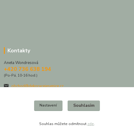
Kontakty
Aneta Wondresová
+420 736 638 194
(Po-Pá, 10-16 hod.)
obchod@dekoracejesenice.cz
Souhlasím
Nastavení
Souhlas můžete odmítnout
zde
.
Vytvořeno na
Eshop-rychle.cz