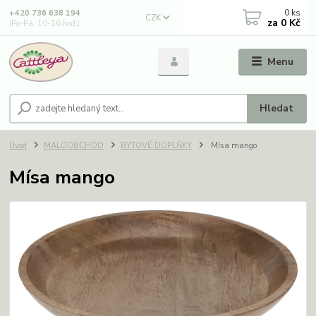
0
ks
+420 736 638 194
CZK
za
0 Kč
(Po-Pá, 10-16 hod.)
Menu
Hledat
Úvod
MALOOBCHOD
BYTOVÉ DOPLŇKY
Mísa mango
Mísa mango