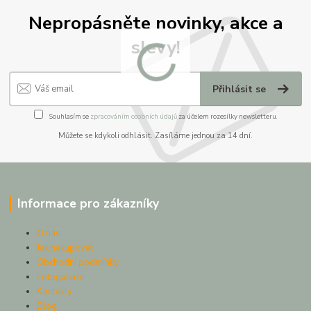
Nepropásněte novinky, akce a
slevy!
Přihlásit se
Souhlasím se
zpracováním osobních údajů
za účelem rozesílky newsletteru.
Můžete se kdykoli odhlásit. Zasíláme jednou za 14 dní.
Informace pro zákazníky
O nás
Jak nakupovat
Obchodní podmínky
Fotogalerie
Kontakty
Blog