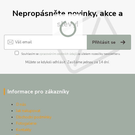
Nepropásněte novinky, akce a
slevy!
Přihlásit se
Souhlasím se
zpracováním osobních údajů
za účelem rozesílky newsletteru.
Můžete se kdykoli odhlásit. Zasíláme jednou za 14 dní.
Informace pro zákazníky
O nás
Jak nakupovat
Obchodní podmínky
Fotogalerie
Kontakty