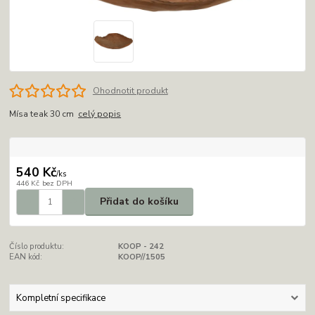
Ohodnotit produkt
Mísa teak 30 cm
celý popis
540 Kč
/
ks
446 Kč
bez DPH
Přidat do košíku
Číslo produktu:
KOOP - 242
EAN kód:
KOOP//1505
Kompletní specifikace