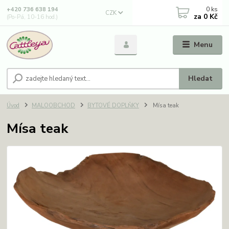
0
ks
+420 736 638 194
CZK
za
0 Kč
(Po-Pá, 10-16 hod.)
Menu
Hledat
Úvod
MALOOBCHOD
BYTOVÉ DOPLŇKY
Mísa teak
Mísa teak