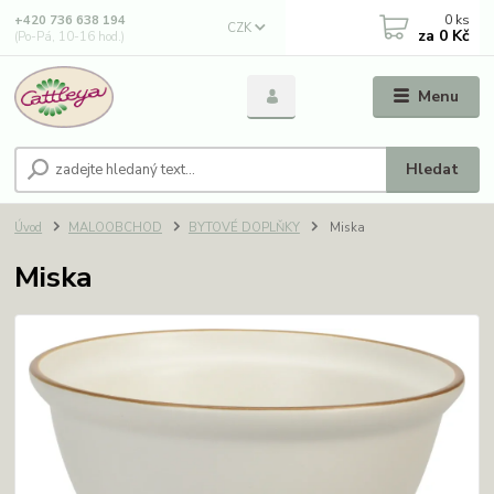
0
ks
+420 736 638 194
CZK
za
0 Kč
(Po-Pá, 10-16 hod.)
Menu
Hledat
Úvod
MALOOBCHOD
BYTOVÉ DOPLŇKY
Miska
Miska