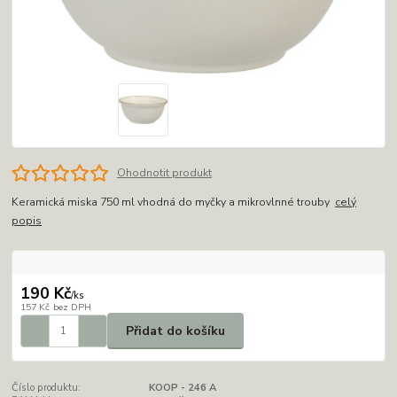
Ohodnotit produkt
Keramická miska 750 ml vhodná do myčky a mikrovlnné trouby
celý
popis
190 Kč
/
ks
157 Kč
bez DPH
Přidat do košíku
Číslo produktu:
KOOP - 246 A