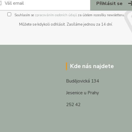
Přihlásit se
Souhlasím se
zpracováním osobních údajů
za účelem rozesílky newsletteru.
Můžete se kdykoli odhlásit. Zasíláme jednou za 14 dní.
Kde nás najdete
Budějovická 134
Jesenice u Prahy
252 42