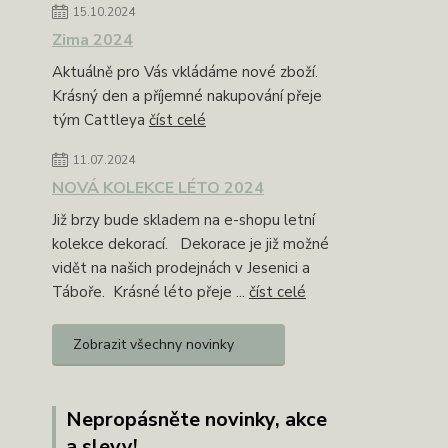
15.10.2024
Zima 2024
Aktuálně pro Vás vkládáme nové zboží.
Krásný den a příjemné nakupování přeje
tým Cattleya
číst celé
11.07.2024
NOVÁ KOLEKCE LÉTO 2024
Již brzy bude skladem na e-shopu letní
kolekce dekorací. Dekorace je již možné
vidět na našich prodejnách v Jesenici a
Táboře. Krásné léto přeje ...
číst celé
Zobrazit všechny novinky
Nepropásněte novinky, akce
a slevy!