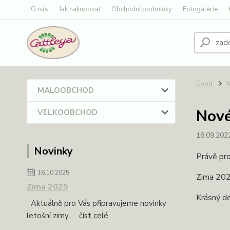
O nás
Jak nakupovat
Obchodní podmínky
Fotogalerie
Úvod
N
MALOOBCHOD
Nové
VELKOOBCHOD
18.09.202
Novinky
Právě pr
16.10.2025
Zima 20
Zima 2025
Krásný de
Aktuálně pro Vás připravujeme novinky
letošní zimy...
číst celé