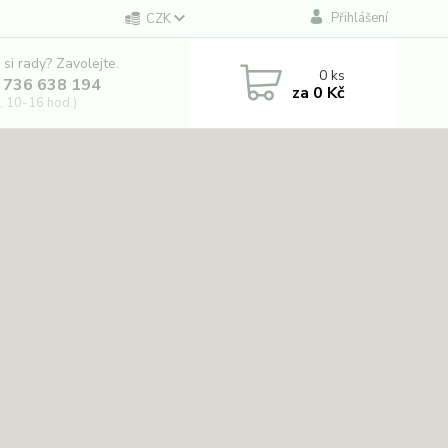
Přihlášení
CZK
 si rady? Zavolejte.
0
ks
 736 638 194
za
0 Kč
, 10-16 hod.)