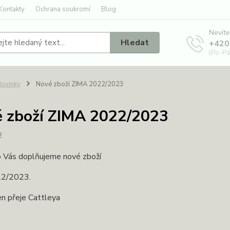
Kontakty
Ochrana soukromí
Blog
Nevíte
Hledat
+420
(Po-Pá
ovinky
Nové zboží ZIMA 2022/2023
 zboží ZIMA 2022/2023
2
o Vás doplňujeme nové zboží
22/2023.
n přeje Cattleya