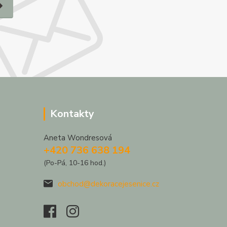
Kontakty
Aneta Wondresová
+420 736 638 194
(Po-Pá, 10-16 hod.)
obchod@dekoracejesenice.cz