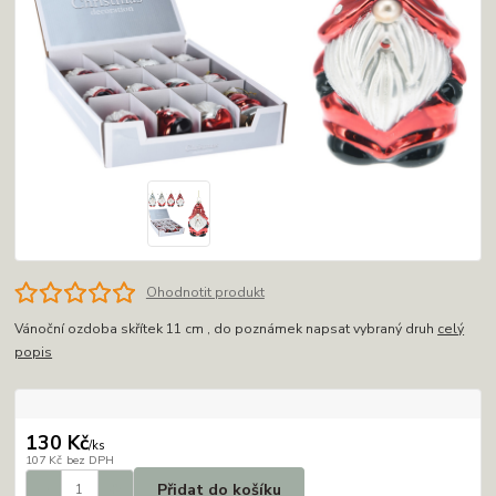
Ohodnotit produkt
Vánoční ozdoba skřítek 11 cm , do poznámek napsat vybraný druh
celý
popis
130 Kč
/
ks
107 Kč
bez DPH
Přidat do košíku