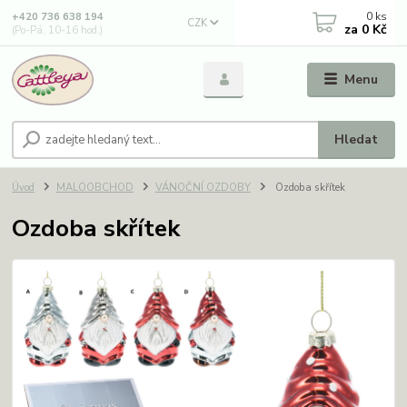
0
ks
+420 736 638 194
CZK
za
0 Kč
(Po-Pá, 10-16 hod.)
Menu
Hledat
Úvod
MALOOBCHOD
VÁNOČNÍ OZDOBY
Ozdoba skřítek
Ozdoba skřítek