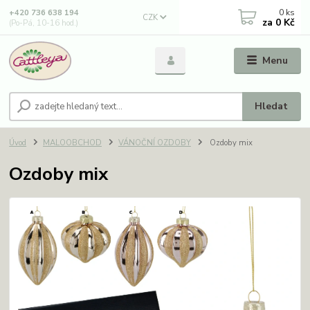
0
ks
+420 736 638 194
CZK
za
0 Kč
(Po-Pá, 10-16 hod.)
Menu
Hledat
Úvod
MALOOBCHOD
VÁNOČNÍ OZDOBY
Ozdoby mix
Ozdoby mix