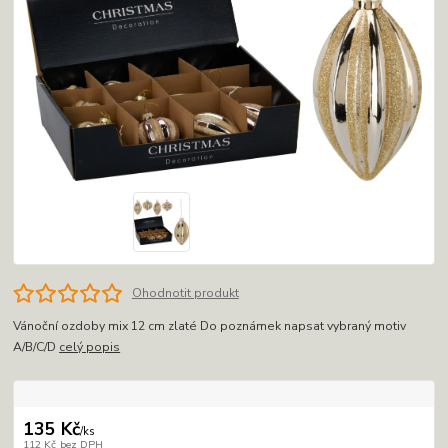
Ohodnotit produkt
Vánoční ozdoby mix 12 cm zlaté Do poznámek napsat vybraný motiv
A/B/C/D
celý popis
135 Kč
/
ks
112 Kč
bez DPH