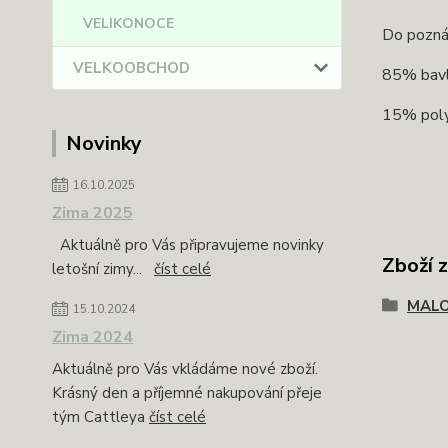
VELIKONOCE
Do pozná
VELKOOBCHOD
85% bav
15% pol
Novinky
16.10.2025
Zima 2025
Aktuálně pro Vás připravujeme novinky
Zboží 
letošní zimy...
číst celé
MAL
15.10.2024
Zima 2024
Aktuálně pro Vás vkládáme nové zboží.
Krásný den a příjemné nakupování přeje
tým Cattleya
číst celé