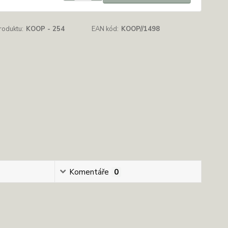
roduktu:
KOOP - 254
EAN kód:
KOOP//1498
Komentáře
0