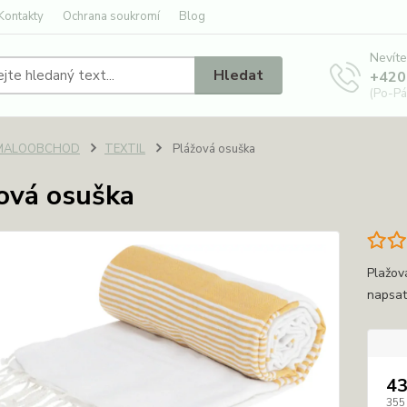
Kontakty
Ochrana soukromí
Blog
Nevíte
Hledat
+420
(Po-Pá
MALOOBCHOD
TEXTIL
Plážová osuška
ová osuška
Plažov
napsat
43
355