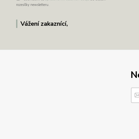
rozesílky newsletteru.
Vážení zakaznící,
N