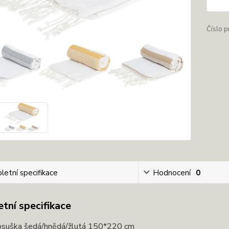
Číslo p
etní specifikace
Hodnocení
0
tní specifikace
osuška šedá/hnědá/žlutá 150*220 cm