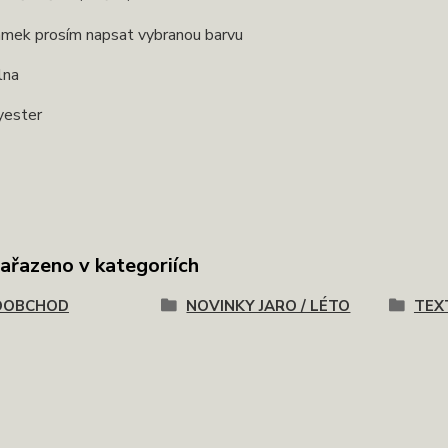
mek prosím napsat vybranou barvu
lna
yester
zařazeno v kategoriích
OOBCHOD
NOVINKY JARO / LÉTO
TEX