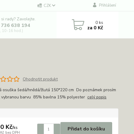
Přihlášení
CZK
 si rady? Zavolejte.
0
ks
 736 638 194
za
0 Kč
, 10-16 hod.)
Ohodnotit produkt
á osuška šedá/hnědá/žlutá 150*220 cm Do poznámek prosím
 vybranou barvu 85% bavlna 15% polyester
celý popis
0 Kč
/
ks
Přidat do košíku
 Kč
bez DPH