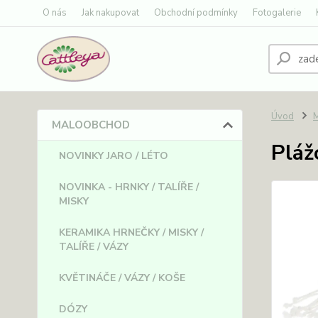
O nás
Jak nakupovat
Obchodní podmínky
Fotogalerie
Úvod
MALOOBCHOD
Pláž
NOVINKY JARO / LÉTO
NOVINKA - HRNKY / TALÍŘE /
MISKY
KERAMIKA HRNEČKY / MISKY /
TALÍŘE / VÁZY
KVĚTINÁČE / VÁZY / KOŠE
DÓZY