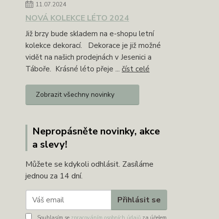
11.07.2024
NOVÁ KOLEKCE LÉTO 2024
Již brzy bude skladem na e-shopu letní
kolekce dekorací. Dekorace je již možné
vidět na našich prodejnách v Jesenici a
Táboře. Krásné léto přeje ...
číst celé
Zobrazit všechny novinky
Nepropásněte novinky, akce
a slevy!
Můžete se kdykoli odhlásit. Zasíláme
jednou za 14 dní.
Přihlásit se
Souhlasím se
zpracováním osobních údajů
za účelem