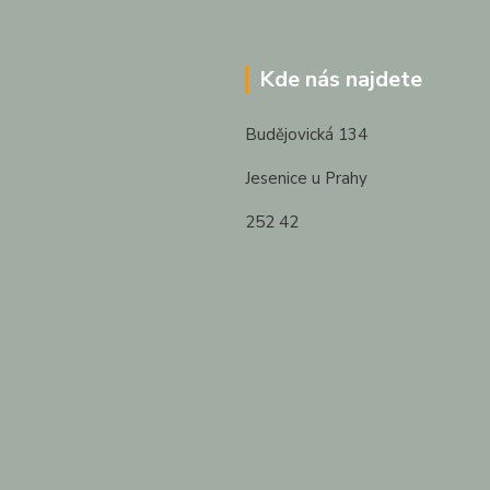
Kde nás najdete
Budějovická 134
Jesenice u Prahy
252 42