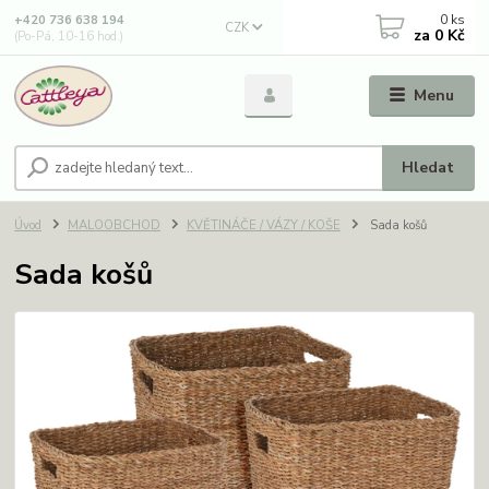
0
ks
+420 736 638 194
CZK
za
0 Kč
(Po-Pá, 10-16 hod.)
Menu
Hledat
Úvod
MALOOBCHOD
KVĚTINÁČE / VÁZY / KOŠE
Sada košů
Sada košů