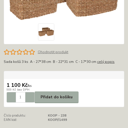
Ohodnotit produkt
Sada košů 3 ks A - 27*38 cm B - 22*31 cm C - 17*30 cm
celý popis
1 100 Kč
/
ks
909 Kč
bez DPH
Přidat do košíku
Číslo produktu:
KOOP - 238
EAN kód:
KOOP//1499