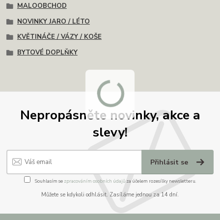
MALOOBCHOD
NOVINKY JARO / LÉTO
KVĚTINÁČE / VÁZY / KOŠE
BYTOVÉ DOPLŇKY
Nepropásněte novinky, akce a
slevy!
Přihlásit se
Souhlasím se
zpracováním osobních údajů
za účelem rozesílky newsletteru.
Můžete se kdykoli odhlásit. Zasíláme jednou za 14 dní.