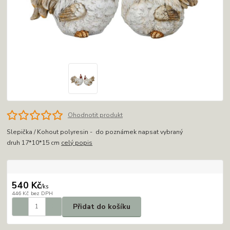
Ohodnotit produkt
Slepička / Kohout polyresin - do poznámek napsat vybraný
druh 17*10*15 cm
celý popis
540 Kč
/
ks
446 Kč
bez DPH
Přidat do košíku