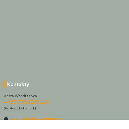
Kontakty
Aneta Wondresová
+420 736 638 194
(Po-Pá, 10-16 hod.)
obchod@dekoracejesenice.cz