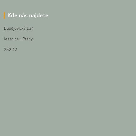
Kde nás najdete
Budějovická 134
Jesenice u Prahy
252 42