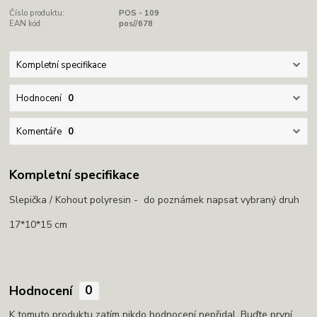
Číslo produktu:
POS - 109
EAN kód:
pos//678
Kompletní specifikace
Hodnocení
0
Komentáře
0
Kompletní specifikace
Slepička / Kohout polyresin - do poznámek napsat vybraný druh
17*10*15 cm
Hodnocení
0
K tomuto produktu zatím nikdo hodnocení nepřidal. Buďte první.