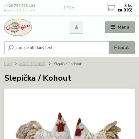
0
ks
+420 736 638 194
CZK
za
0 Kč
(Po-Pá, 10-16 hod.)
Menu
Hledat
Úvod
MALOOBCHOD
Slepička / Kohout
Slepička / Kohout