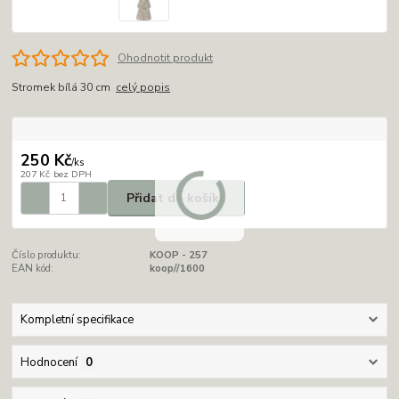
Ohodnotit produkt
Stromek bílá 30 cm
celý popis
250 Kč
/
ks
207 Kč
bez DPH
Přidat do košíku
Číslo produktu:
KOOP - 257
EAN kód:
koop//1600
Kompletní specifikace
Hodnocení
0