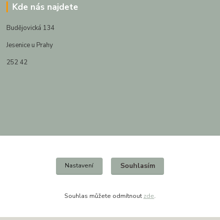
Kde nás najdete
Budějovická 134
Jesenice u Prahy
252 42
Souhlasím
Nastavení
Souhlas můžete odmítnout
zde
.