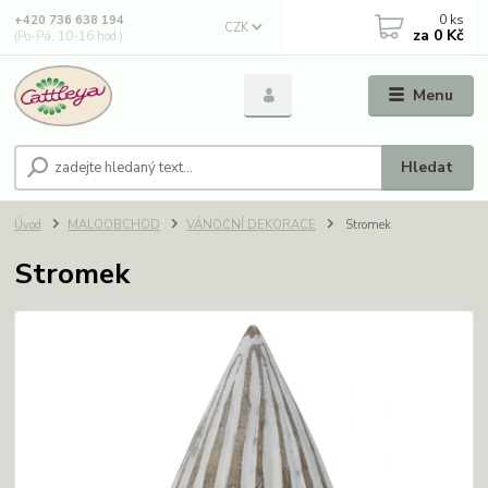
0
ks
+420 736 638 194
CZK
za
0 Kč
(Po-Pá, 10-16 hod.)
Menu
Hledat
Úvod
MALOOBCHOD
VÁNOČNÍ DEKORACE
Stromek
Stromek