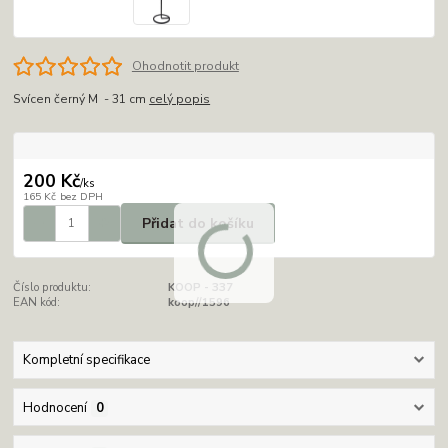
Ohodnotit produkt
Svícen černý M - 31 cm
celý popis
200 Kč
/
ks
165 Kč
bez DPH
Přidat do košíku
Číslo produktu:
KOOP - 337
EAN kód:
koop//1596
Kompletní specifikace
Hodnocení
0