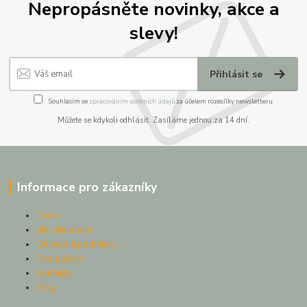
Nepropásněte novinky, akce a
slevy!
Přihlásit se
Souhlasím se
zpracováním osobních údajů
za účelem rozesílky newsletteru.
Můžete se kdykoli odhlásit. Zasíláme jednou za 14 dní.
Informace pro zákazníky
O nás
Jak nakupovat
Obchodní podmínky
Fotogalerie
Kontakty
Blog