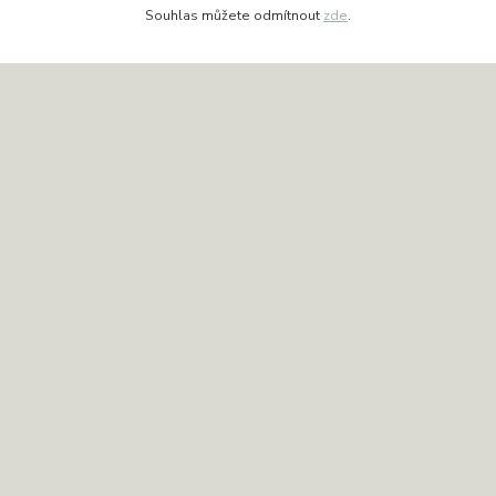
Souhlas můžete odmítnout
zde
.
Kontakty
Aneta Wondresová
+420 736 638 194
(Po-Pá, 10-16 hod.)
obchod@dekoracejesenice.cz