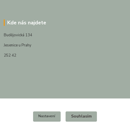
Kde nás najdete
Budějovická 134
Jesenice u Prahy
252 42
Souhlasím
Nastavení