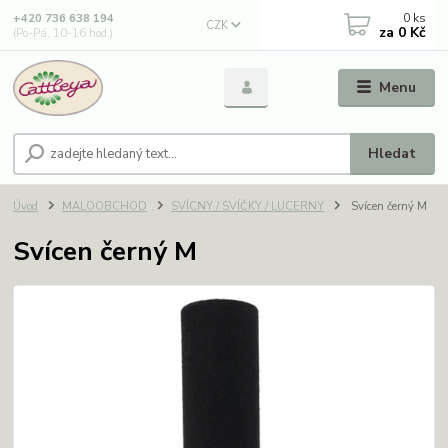
0
ks
+420 736 638 194
CZK
za
0 Kč
(Po-Pá, 10-16 hod.)
Menu
Hledat
Úvod
MALOOBCHOD
SVÍCNY / SVÍČKY / LUCERNY
Svícen černý M
Svícen černý M