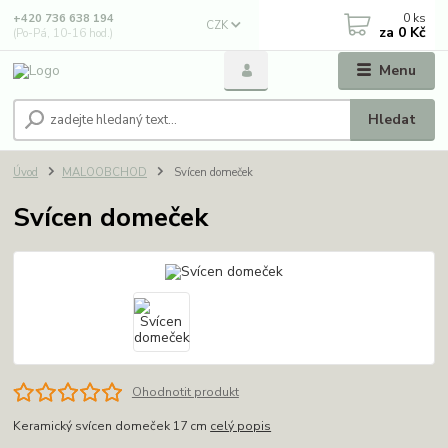
0
ks
+420 736 638 194
CZK
za
0 Kč
(Po-Pá, 10-16 hod.)
Menu
Hledat
Úvod
MALOOBCHOD
Svícen domeček
Svícen domeček
Ohodnotit produkt
Keramický svícen domeček 17 cm
celý popis