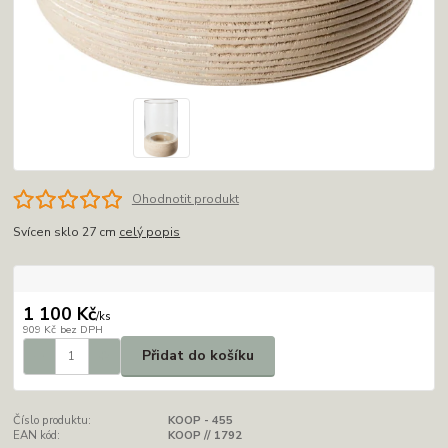
Ohodnotit produkt
Svícen sklo 27 cm
celý popis
1 100 Kč
/
ks
909 Kč
bez DPH
Přidat do košíku
Číslo produktu:
KOOP - 455
EAN kód:
KOOP // 1792