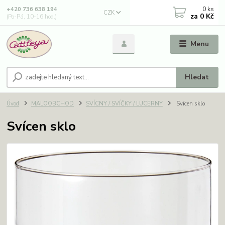
0
ks
+420 736 638 194
CZK
za
0 Kč
(Po-Pá, 10-16 hod.)
Menu
Hledat
Úvod
MALOOBCHOD
SVÍCNY / SVÍČKY / LUCERNY
Svícen sklo
Svícen sklo