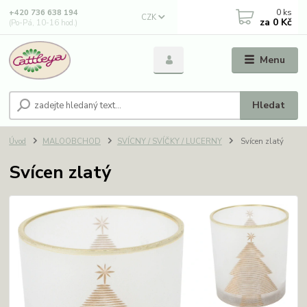
0
ks
+420 736 638 194
CZK
za
0 Kč
(Po-Pá, 10-16 hod.)
Menu
Hledat
Úvod
MALOOBCHOD
SVÍCNY / SVÍČKY / LUCERNY
Svícen zlatý
Svícen zlatý