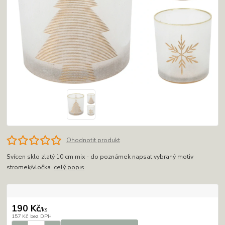
Ohodnotit produkt
Svícen sklo zlatý 10 cm mix - do poznámek napsat vybraný motiv
stromek/vločka
celý popis
190 Kč
/
ks
157 Kč
bez DPH