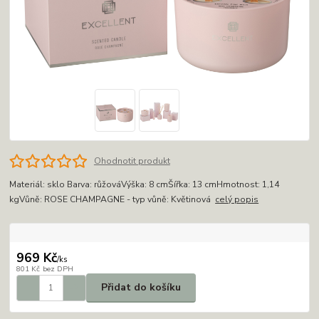
Ohodnotit produkt
Materiál: sklo Barva: růžováVýška: 8 cmŠířka: 13 cmHmotnost: 1,14
kgVůně: ROSE CHAMPAGNE - typ vůně: Květinová
celý popis
969 Kč
/
ks
801 Kč
bez DPH
Přidat do košíku