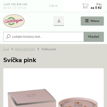
0
ks
+420 736 638 194
CZK
za
0 Kč
(Po-Pá, 10-16 hod.)
Menu
Hledat
Úvod
MALOOBCHOD
Svíčka pink
Svíčka pink