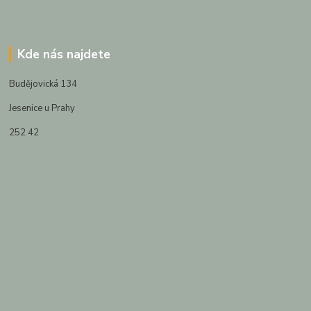
Kde nás najdete
Budějovická 134
Jesenice u Prahy
252 42