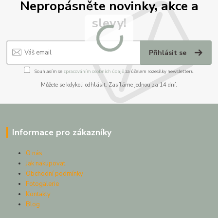
Nepropásněte novinky, akce a
slevy!
Přihlásit se
Souhlasím se
zpracováním osobních údajů
za účelem rozesílky newsletteru.
Můžete se kdykoli odhlásit. Zasíláme jednou za 14 dní.
Informace pro zákazníky
O nás
Jak nakupovat
Obchodní podmínky
Fotogalerie
Kontakty
Blog