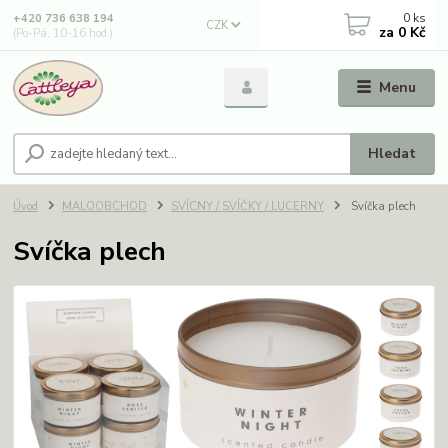
0
ks
+420 736 638 194
CZK
za
0 Kč
(Po-Pá, 10-16 hod.)
Menu
Hledat
Úvod
MALOOBCHOD
SVÍCNY / SVÍČKY / LUCERNY
Svíčka plech
Svíčka plech