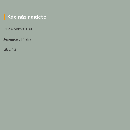
Kde nás najdete
Budějovická 134
Jesenice u Prahy
252 42