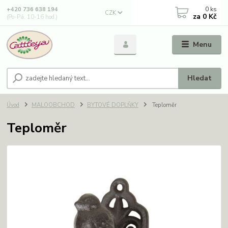
0
ks
+420 736 638 194
CZK
za
0 Kč
(Po-Pá, 10-16 hod.)
Menu
Hledat
Úvod
MALOOBCHOD
BYTOVÉ DOPLŇKY
Teploměr
Teploměr