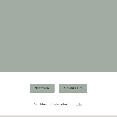
Kontakty
Souhlasím
Nastavení
Aneta Wondresová
+420 736 638 194
(Po-Pá, 10-16 hod.)
Souhlas můžete odmítnout
zde
.
obchod@dekoracejesenice.cz