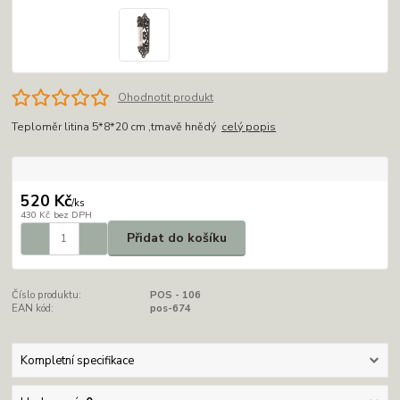
Ohodnotit produkt
Teploměr litina 5*8*20 cm ,tmavě hnědý
celý popis
520 Kč
/
ks
430 Kč
bez DPH
Přidat do košíku
Číslo produktu:
POS - 106
EAN kód:
pos-674
Kompletní specifikace