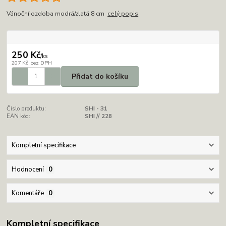
Vánoční ozdoba modrá/zlatá 8 cm
celý popis
250 Kč
/
ks
207 Kč
bez DPH
Přidat do košíku
Číslo produktu:
SHI - 31
EAN kód:
SHI // 228
Kompletní specifikace
Hodnocení
0
Komentáře
0
Kompletní specifikace