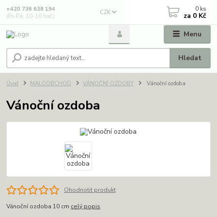
0
ks
+420 736 638 194
CZK
za
0 Kč
(Po-Pá, 10-16 hod.)
Menu
Hledat
Úvod
MALOOBCHOD
VÁNOČNÍ OZDOBY
Vánoční ozdoba
Vánoční ozdoba
Ohodnotit produkt
Vánoční ozdoba 10 cm
celý popis