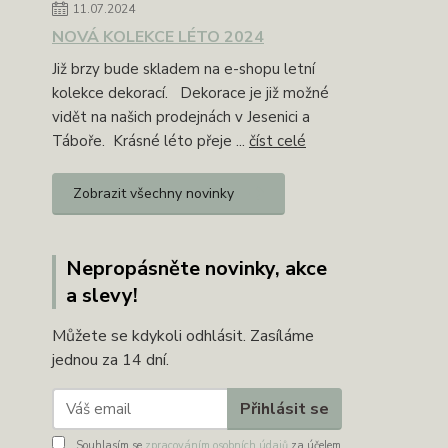
11.07.2024
NOVÁ KOLEKCE LÉTO 2024
Již brzy bude skladem na e-shopu letní
kolekce dekorací. Dekorace je již možné
vidět na našich prodejnách v Jesenici a
Táboře. Krásné léto přeje ...
číst celé
Zobrazit všechny novinky
Nepropásněte novinky, akce
a slevy!
Můžete se kdykoli odhlásit. Zasíláme
jednou za 14 dní.
Přihlásit se
Souhlasím se
zpracováním osobních údajů
za účelem