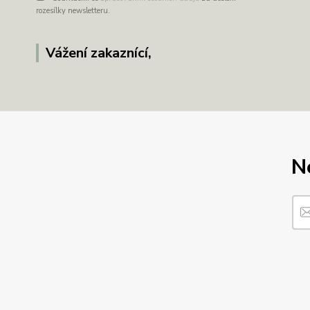
rozesílky newsletteru.
Vážení zakaznící,
N