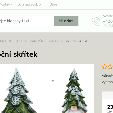
Kontakty
Ochrana soukromí
Blog
Nevíte
Hledat
+420
(Po-Pá
MALOOBCHOD
VÁNOČNÍ FIGURKY
Vánoční skřítek
ční skřítek
Vánočn
vybran
23
194