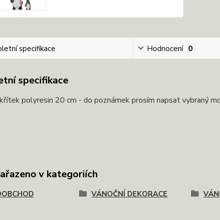
etní specifikace
Hodnocení
0
tní specifikace
křítek polyresin 20 cm - do poznámek prosím napsat vybraný mo
zařazeno v kategoriích
OOBCHOD
VÁNOČNÍ DEKORACE
VÁN