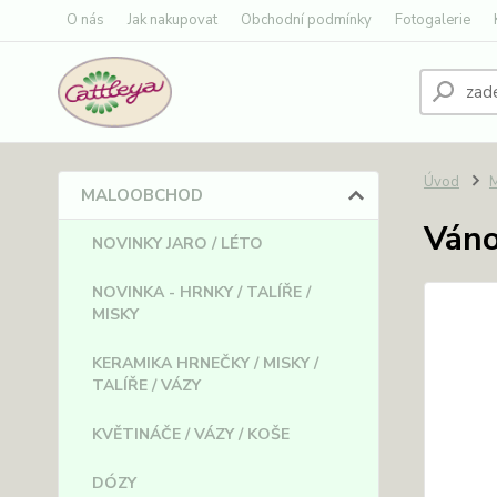
O nás
Jak nakupovat
Obchodní podmínky
Fotogalerie
Úvod
MALOOBCHOD
Váno
NOVINKY JARO / LÉTO
NOVINKA - HRNKY / TALÍŘE /
MISKY
KERAMIKA HRNEČKY / MISKY /
TALÍŘE / VÁZY
KVĚTINÁČE / VÁZY / KOŠE
DÓZY