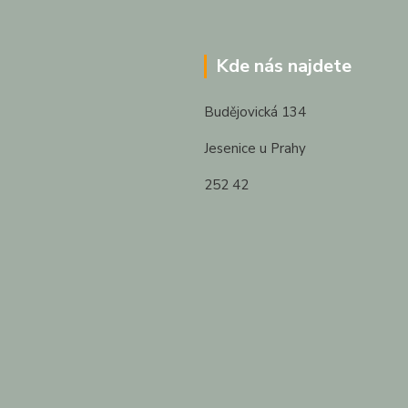
Kde nás najdete
Budějovická 134
Jesenice u Prahy
252 42