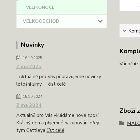
VELIKONOCE
VELKOOBCHOD
Kompl
Novinky
Komple
16.10.2025
Vánoční s
Zima 2025
Aktuálně pro Vás připravujeme novinky
letošní zimy...
číst celé
15.10.2024
Zima 2024
Zboží 
Aktuálně pro Vás vkládáme nové zboží.
Krásný den a příjemné nakupování přeje
MAL
tým Cattleya
číst celé