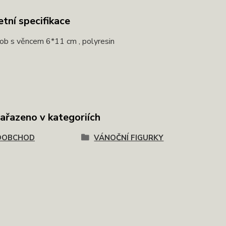
tní specifikace
ob s věncem 6*11 cm , polyresin
zařazeno v kategoriích
OOBCHOD
VÁNOČNÍ FIGURKY