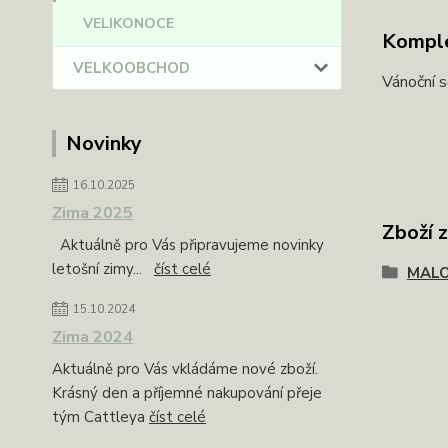
VELIKONOCE
Komple
VELKOOBCHOD
Vánoční s
Novinky
16.10.2025
Zima 2025
Zboží 
Aktuálně pro Vás připravujeme novinky
letošní zimy...
číst celé
MAL
15.10.2024
Zima 2024
Aktuálně pro Vás vkládáme nové zboží.
Krásný den a příjemné nakupování přeje
tým Cattleya
číst celé