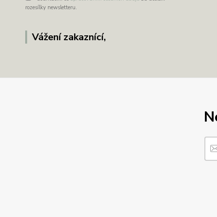
rozesílky newsletteru.
Vážení zakaznící,
N