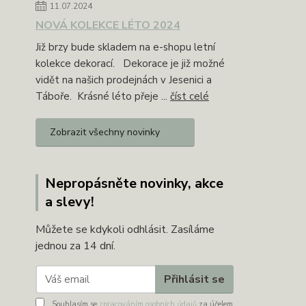
11.07.2024
NOVÁ KOLEKCE LÉTO 2024
Již brzy bude skladem na e-shopu letní
kolekce dekorací. Dekorace je již možné
vidět na našich prodejnách v Jesenici a
Táboře. Krásné léto přeje ...
číst celé
Zobrazit všechny novinky
Nepropásněte novinky, akce
a slevy!
Můžete se kdykoli odhlásit. Zasíláme
jednou za 14 dní.
Přihlásit se
Souhlasím se
zpracováním osobních údajů
za účelem