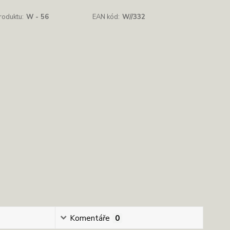
roduktu:
W - 56
EAN kód:
W//332
Komentáře
0