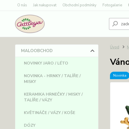
O nás
Jak nakupovat
Obchodní podmínky
Fotogalerie
Úvod
MALOOBCHOD
Váno
NOVINKY JARO / LÉTO
NOVINKA - HRNKY / TALÍŘE /
Novinka
MISKY
KERAMIKA HRNEČKY / MISKY /
TALÍŘE / VÁZY
KVĚTINÁČE / VÁZY / KOŠE
DÓZY