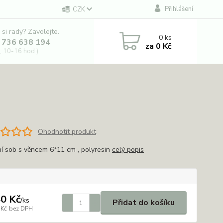
Přihlášení
CZK
 si rady? Zavolejte.
0
ks
 736 638 194
za
0 Kč
, 10-16 hod.)
Ohodnotit produkt
í sob s věncem 6*11 cm , polyresin
celý popis
0 Kč
/
ks
Přidat do košíku
 Kč
bez DPH