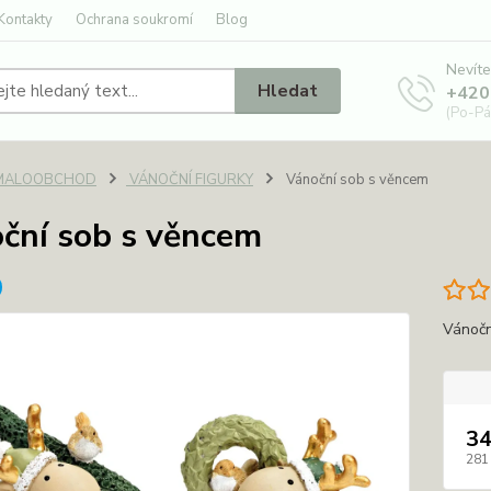
Kontakty
Ochrana soukromí
Blog
Nevíte
Hledat
+420
(Po-Pá
MALOOBCHOD
VÁNOČNÍ FIGURKY
Vánoční sob s věncem
ční sob s věncem
Vánočn
34
281