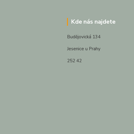
Kde nás najdete
Budějovická 134
Jesenice u Prahy
252 42