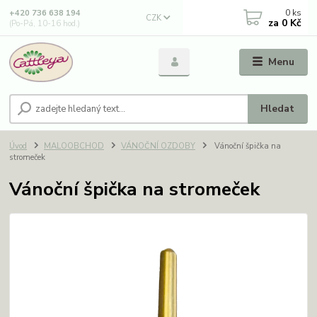
0
ks
+420 736 638 194
CZK
za
0 Kč
(Po-Pá, 10-16 hod.)
Menu
Hledat
Úvod
MALOOBCHOD
VÁNOČNÍ OZDOBY
Vánoční špička na
stromeček
Vánoční špička na stromeček