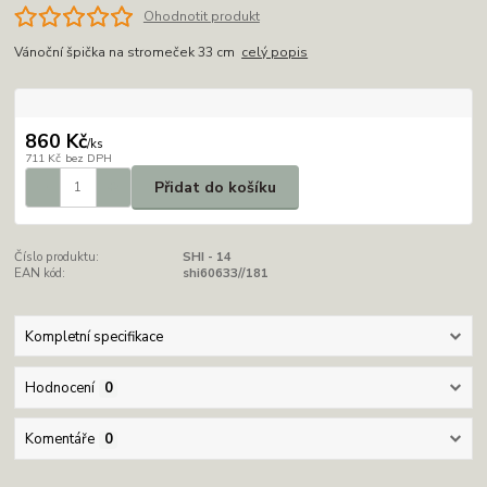
Ohodnotit produkt
Vánoční špička na stromeček 33 cm
celý popis
860 Kč
/
ks
711 Kč
bez DPH
Přidat do košíku
Číslo produktu:
SHI - 14
EAN kód:
shi60633//181
Kompletní specifikace
Hodnocení
0
Komentáře
0