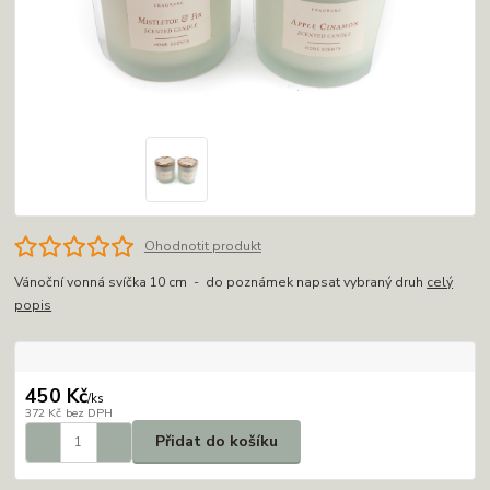
Ohodnotit produkt
Vánoční vonná svíčka 10 cm - do poznámek napsat vybraný druh
celý
popis
450 Kč
/
ks
372 Kč
bez DPH
Přidat do košíku