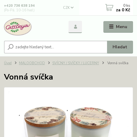
0
ks
+420 736 638 194
CZK
za
0 Kč
(Po-Pá, 10-16 hod.)
Menu
Hledat
Úvod
MALOOBCHOD
SVÍCNY / SVÍČKY / LUCERNY
Vonná svíčka
Vonná svíčka