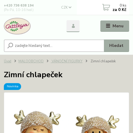
0
ks
+420 736 638 194
CZK
za
0 Kč
(Po-Pá, 10-16 hod.)
Menu
Hledat
Úvod
MALOOBCHOD
VÁNOČNÍ FIGURKY
Zimní chlapeček
Zimní chlapeček
Novinka