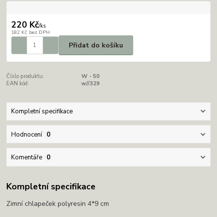
220 Kč
/
ks
182 Kč
bez DPH
Přidat do košíku
Číslo produktu:
W - 50
EAN kód:
w//329
Kompletní specifikace
Hodnocení
0
Komentáře
0
Kompletní specifikace
Zimní chlapeček polyresin 4*9 cm